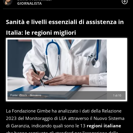
GIORNALISTA
Giornalista pubblicista. Da oltre dieci anni si occupa di
informazione sul web, scrivendo di sport, attualità,
cronaca, motori, spettacolo e videogame.
Sanità e livelli essenziali di assistenza in
Italia: le regioni migliori
Fonte: iStock - demaerre
1
di
10
La Fondazione Gimbe ha analizzato i dati della Relazione
2023 del Monitoraggio di LEA attraverso il Nuovo Sistema
di Garanzia, indicando quali sono le 13
regioni italiane