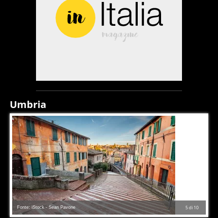
Umbria
Fonte: iStock - Sean Pavone
5
di
10