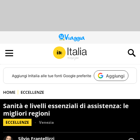
QUESTO
SITO
CONTRIBUISCE
ALL’AUDIENCE
DI
Aggiungi
Aggiungi
InItalia
alle tue fonti Google preferite
HOME
ECCELLENZE
Sanità e livelli essenziali di assistenza: le
migliori regioni
ECCELLENZE
Venezia
Silvio Frantellizzi