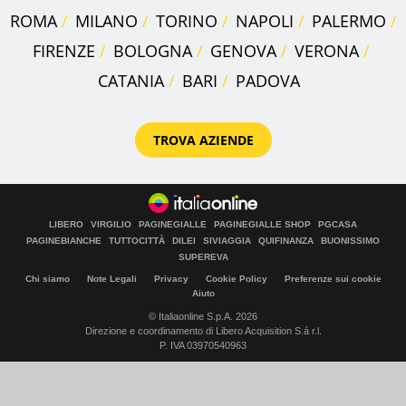
ROMA
MILANO
TORINO
NAPOLI
PALERMO
FIRENZE
BOLOGNA
GENOVA
VERONA
CATANIA
BARI
PADOVA
TROVA AZIENDE
LIBERO
VIRGILIO
PAGINEGIALLE
PAGINEGIALLE SHOP
PGCASA
PAGINEBIANCHE
TUTTOCITTÀ
DILEI
SIVIAGGIA
QUIFINANZA
BUONISSIMO
SUPEREVA
Chi siamo
Note Legali
Privacy
Cookie Policy
Preferenze sui cookie
Aiuto
© Italiaonline S.p.A. 2026
Direzione e coordinamento di Libero Acquisition S.á r.l.
P. IVA 03970540963