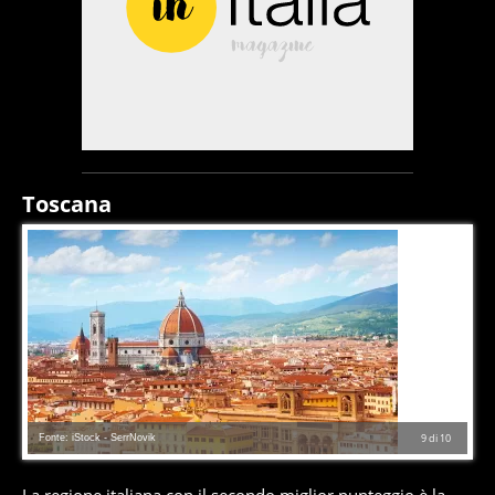
Toscana
Fonte: iStock - SerrNovik
9
di
10