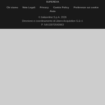
SUPEREVA
Chi siamo
Note Legali
Privacy
Cookie Policy
Preferenze sui cookie
Aiuto
© Italiaonline S.p.A. 2026
Direzione e coordinamento di Libero Acquisition S.á r.l.
P. IVA 03970540963