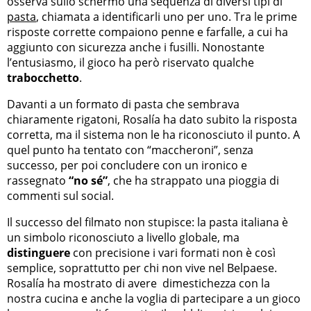
osserva sullo schermo una sequenza di diversi tipi di
pasta
, chiamata a identificarli uno per uno. Tra le prime
risposte corrette compaiono penne e farfalle, a cui ha
aggiunto con sicurezza anche i fusilli. Nonostante
l’entusiasmo, il gioco ha però riservato qualche
trabocchetto
.
Davanti a un formato di pasta che sembrava
chiaramente rigatoni, Rosalía ha dato subito la risposta
corretta, ma il sistema non le ha riconosciuto il punto. A
quel punto ha tentato con “maccheroni”, senza
successo, per poi concludere con un ironico e
rassegnato
“no sé”
, che ha strappato una pioggia di
commenti sul social.
Il successo del filmato non stupisce: la pasta italiana è
un simbolo riconosciuto a livello globale, ma
distinguere
con precisione i vari formati non è così
semplice, soprattutto per chi non vive nel Belpaese.
Rosalía ha mostrato di avere dimestichezza con la
nostra cucina e anche la voglia di partecipare a un gioco