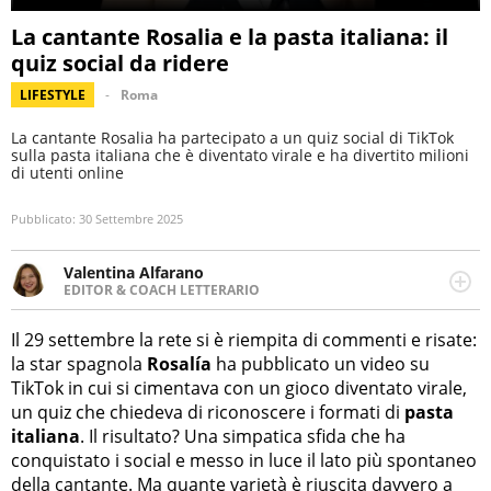
La cantante Rosalia e la pasta italiana: il
quiz social da ridere
LIFESTYLE
Roma
La cantante Rosalia ha partecipato a un quiz social di TikTok
sulla pasta italiana che è diventato virale e ha divertito milioni
di utenti online
Pubblicato:
30 Settembre 2025
Valentina Alfarano
EDITOR & COACH LETTERARIO
LINKEDIN
Lavorare con le storie è la mia missione! Specializzata in
INSTAGRAM
storytelling di viaggi, lavoro come editor di narrativa e
Il 29 settembre la rete si è riempita di commenti e risate:
coach di scrittura creativa.
la star spagnola
Rosalía
ha pubblicato un video su
TikTok in cui si cimentava con un gioco diventato virale,
un quiz che chiedeva di riconoscere i formati di
pasta
italiana
. Il risultato? Una simpatica sfida che ha
conquistato i social e messo in luce il lato più spontaneo
della cantante. Ma quante varietà è riuscita davvero a