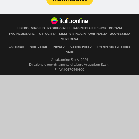
LIBERO
VIRGILIO
PAGINEGIALLE
PAGINEGIALLE SHOP
PGCASA
PAGINEBIANCHE
TUTTOCITTÀ
DILEI
SIVIAGGIA
QUIFINANZA
BUONISSIMO
SUPEREVA
Chi siamo
Note Legali
Privacy
Cookie Policy
Preferenze sui cookie
Aiuto
© Italiaonline S.p.A. 2026
Direzione e coordinamento di Libero Acquisition S.á r.l.
P. IVA 03970540963