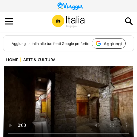
QUESTO
SITO
CONTRIBUISCE
ALL’AUDIENCE
DI
Aggiungi
Aggiungi
InItalia
alle tue fonti Google preferite
HOME
ARTE & CULTURA