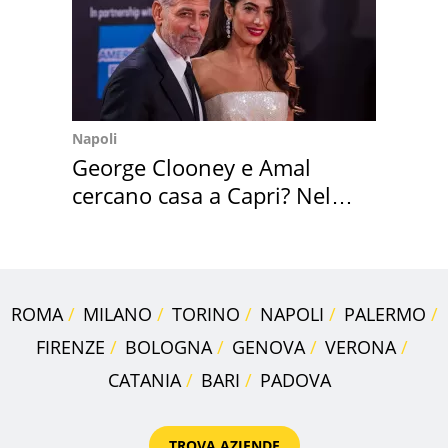
Napoli
George Clooney e Amal
cercano casa a Capri? Nel
mirino una villa
ROMA
MILANO
TORINO
NAPOLI
PALERMO
FIRENZE
BOLOGNA
GENOVA
VERONA
CATANIA
BARI
PADOVA
TROVA AZIENDE