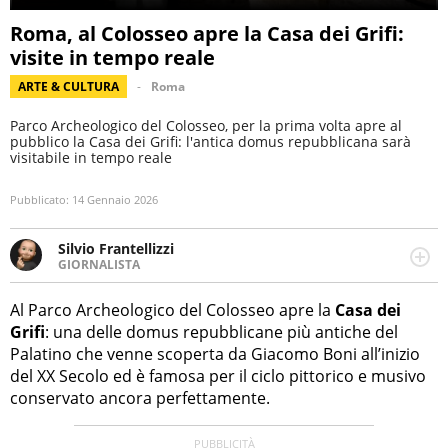
Roma, al Colosseo apre la Casa dei Grifi:
visite in tempo reale
ARTE & CULTURA
Roma
Parco Archeologico del Colosseo, per la prima volta apre al
pubblico la Casa dei Grifi: l'antica domus repubblicana sarà
visitabile in tempo reale
Pubblicato:
14 Gennaio 2026
Silvio Frantellizzi
GIORNALISTA
Giornalista pubblicista. Da oltre dieci anni si occupa di
informazione sul web, scrivendo di sport, attualità,
Al Parco Archeologico del Colosseo apre la
Casa dei
cronaca, motori, spettacolo e videogame.
Grifi
: una delle domus repubblicane più antiche del
Palatino che venne scoperta da Giacomo Boni all’inizio
del XX Secolo ed è famosa per il ciclo pittorico e musivo
conservato ancora perfettamente.