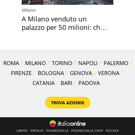
Milano
A Milano venduto un
palazzo per 50 milioni: chi
l'ha comprato
ROMA
MILANO
TORINO
NAPOLI
PALERMO
FIRENZE
BOLOGNA
GENOVA
VERONA
CATANIA
BARI
PADOVA
TROVA AZIENDE
LIBERO
VIRGILIO
PAGINEGIALLE
PAGINEGIALLE SHOP
PGCASA