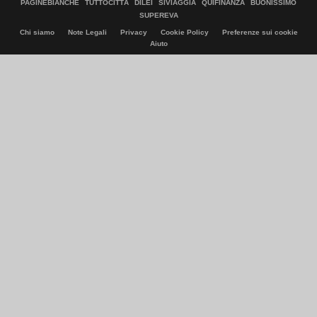
PAGINEBIANCHE
TUTTOCITTÀ
DILEI
SIVIAGGIA
QUIFINANZA
BUONISSIMO
SUPEREVA
Chi siamo
Note Legali
Privacy
Cookie Policy
Preferenze sui cookie
Aiuto
© Italiaonline S.p.A. 2026
Direzione e coordinamento di Libero Acquisition S.á r.l.
P. IVA 03970540963