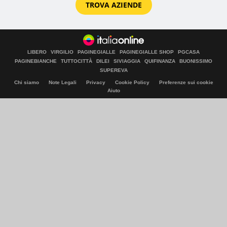
TROVA AZIENDE
LIBERO
VIRGILIO
PAGINEGIALLE
PAGINEGIALLE SHOP
PGCASA
PAGINEBIANCHE
TUTTOCITTÀ
DILEI
SIVIAGGIA
QUIFINANZA
BUONISSIMO
SUPEREVA
Chi siamo
Note Legali
Privacy
Cookie Policy
Preferenze sui cookie
Aiuto
© Italiaonline S.p.A. 2026
Direzione e coordinamento di Libero Acquisition S.á r.l.
P. IVA 03970540963