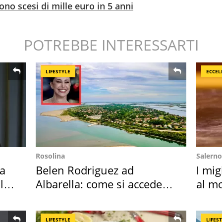
sono scesi di mille euro in 5 anni
POTREBBE INTERESSARTI
LIFESTYLE
ECCEL
Rosolina
Salerno
Ha
Belen Rodriguez ad
I mig
l
Albarella: come si accede
al mo
all'isola privata
LIFESTYLE
LIFES