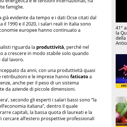
si energetica e le tensioni internazionali, ha
te famiglie.
a già evidente da tempo e i dati Ocse citati dal
l 1990 e il 2020, i salari reali in Italia sono
e economie europee hanno continuato a
alisti riguarda la
produttività
, perché nel
no a crescere in modo stabile solo quando
 dal lavoro.
inceppato da anni, con una produttività quasi
 retribuzioni e le imprese hanno
faticato
a
enze, anche per il peso di un sistema
e da aziende di piccole dimensioni.
era’, secondo gli esperti i salari bassi sono “la
l’economia italiana”, dentro il quale
rarre capitali, la bassa quota di laureati e la
 di cercare all’estero prospettive professionali