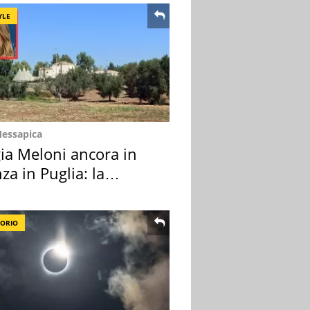
YLE
Messapica
ia Meloni ancora in
za in Puglia: la
ion scelta
TORIO