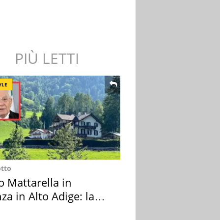
PIÙ LETTI
YLE
otto
o Mattarella in
za in Alto Adige: la
ion scelta