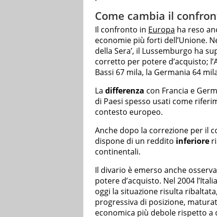
Come cambia il confront
Il confronto in
Europa
ha reso anco
economie più forti dell’Unione. Ne
della Sera’, il Lussemburgo ha sup
corretto per potere d’acquisto; l’
Bassi 67 mila, la Germania 64 mila
La
differenza
con Francia e Germa
di Paesi spesso usati come riferim
contesto europeo.
Anche dopo la correzione per il co
dispone di un reddito
inferiore
ri
continentali.
Il divario è emerso anche osservan
potere d’acquisto. Nel 2004 l’Ital
oggi la situazione risulta ribaltat
progressiva di posizione, maturat
economica più debole rispetto a qu