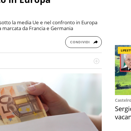
o sotto la media Ue e nel confronto in Europa
a marcata da Francia e Germania
CONDIVIDI
LIFEST
missione! Specializzata in storytelling di viaggi,
 e coach di scrittura creativa.
Castelr
Sergi
vacan
locat