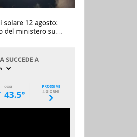
si solare 12 agosto:
o del ministero su
 osservarla