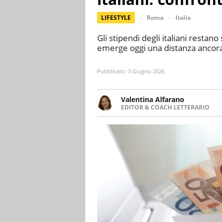
LIFESTYLE
Roma
Italia
Gli stipendi degli italiani restan
emerge oggi una distanza ancor
Pubblicato:
3 Giugno 2026
Valentina Alfarano
EDITOR & COACH LETTERARIO
LINKEDIN
Lavorare con le storie è la mia 
INSTAGRAM
lavoro come editor di narrativa