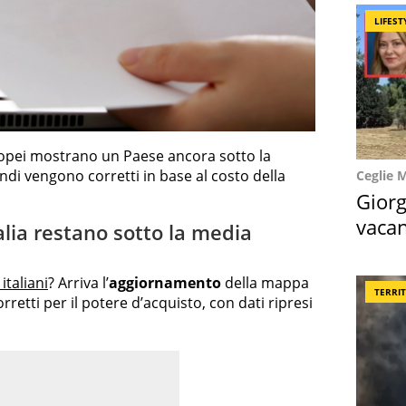
LIFEST
uropei mostrano un Paese ancora sotto la
di vengono corretti in base al costo della
Ceglie 
Giorg
vacan
talia restano sotto la media
locat
italiani
? Arriva l’
aggiornamento
della mappa
TERRI
orretti per il potere d’acquisto, con dati ripresi