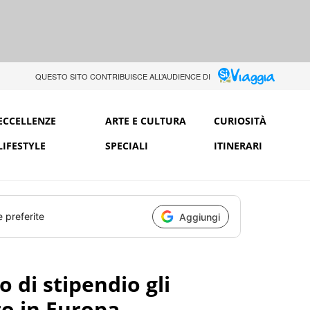
QUESTO SITO CONTRIBUISCE ALL’AUDIENCE DI
ECCELLENZE
ARTE E CULTURA
CURIOSITÀ
LIFESTYLE
SPECIALI
ITINERARI
e preferite
Aggiungi
di stipendio gli
to in Europa