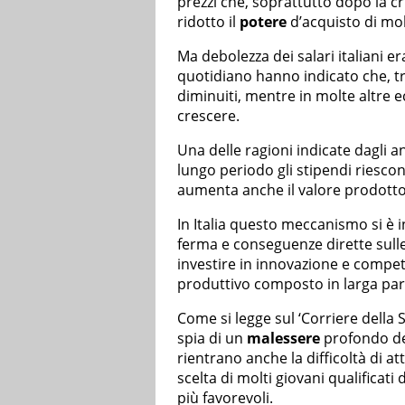
prezzi che, soprattutto dopo la cri
ridotto il
potere
d’acquisto di mol
Ma debolezza dei salari italiani er
quotidiano hanno indicato che, tra i
diminuiti, mentre in molte altr
crescere.
Una delle ragioni indicate dagli an
lungo periodo gli stipendi riesco
aumenta anche il valore prodotto
In Italia questo meccanismo si è 
ferma e conseguenze dirette sulle
investire in innovazione e compet
produttivo composto in larga part
Come si legge sul ‘Corriere della S
spia di un
malessere
profondo del
rientrano anche la difficoltà di att
scelta di molti giovani qualificati
più favorevoli.