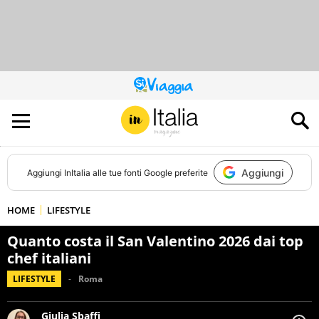
QUESTO
SITO
CONTRIBUISCE
ALL’AUDIENCE
DI
Aggiungi
Aggiungi
InItalia
alle tue fonti Google preferite
HOME
LIFESTYLE
Quanto costa il San Valentino 2026 dai top
chef italiani
LIFESTYLE
Roma
Giulia Sbaffi