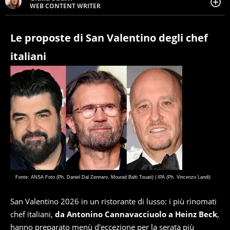
WEB CONTENT WRITER
Web content writer appassionata di belle storie e di
viaggi, scrive da quando ne ha memoria. Curiosa per
natura, le piace tenersi informata su ciò che accade
Le proposte di San Valentino degli chef
intorno a lei.
italiani
Fonte: ANSA Foto (Ph. Daniel Dal Zennaro, Mourad Balti Touati) | IPA (Ph. Vincenzo Landi)
San Valentino 2026 in un ristorante di lusso: i più rinomati
chef italiani,
da Antonino Cannavacciuolo a Heinz Beck
,
hanno preparato menù d'eccezione per la
serata più