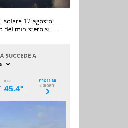
si solare 12 agosto:
o del ministero su
 osservarla