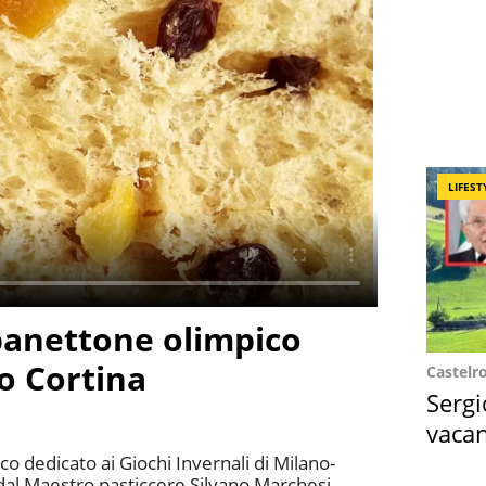
LIFEST
panettone olimpico
o Cortina
Castelr
Sergi
vacan
locat
o dedicato ai Giochi Invernali di Milano-
 dal Maestro pasticcere Silvano Marchesi