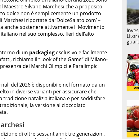
l Maestro Silvano Marchesi che a proposito
esto dolce non è semplicemente un prodotto
 di Marchesi riportate da ‘DolceSalato.com’ –
ica anche sostenere attivamente il Movimento
italiano nel suo complesso, fieri dell’alto
’interno di un
packaging
esclusivo e facilmente
nfatti, richiama il “Look of the Game” di Milano-
 presenza dei Marchi Olimpici e Paralimpici
nvernali del 2026 è disponibile nel formato da un
lto in diverse varianti per assicurare che
a tradizione natalizia italiana e per soddisfare
tradizionale, la versione al cioccolato
ata.
Marchesi
dizione di oltre sessant’anni: tre generazioni,