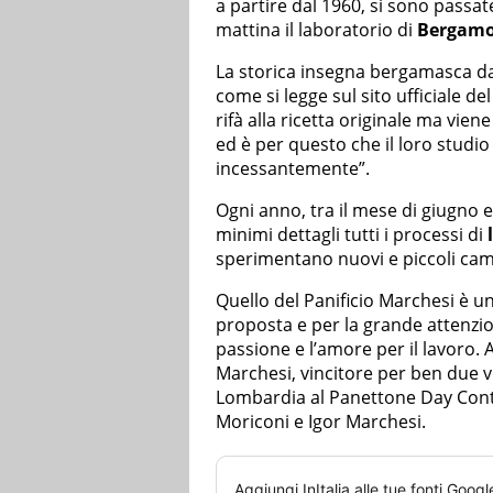
a partire dal 1960, si sono passate
mattina il laboratorio di
Bergam
La storica insegna bergamasca da
come si legge sul sito ufficiale del 
rifà alla ricetta originale ma vi
ed è per questo che il loro studio
incessantemente”.
Ogni anno, tra il mese di giugno e
minimi dettagli tutti i processi di
sperimentano nuovi e piccoli ca
Quello del Panificio Marchesi è u
proposta e per la grande attenzion
passione e l’amore per il lavoro. A
Marchesi, vincitore per ben due v
Lombardia al Panettone Day Contes
Moriconi e Igor Marchesi.
Aggiungi
InItalia
alle tue fonti Googl