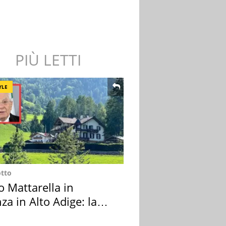
PIÙ LETTI
YLE
otto
o Mattarella in
za in Alto Adige: la
ion scelta