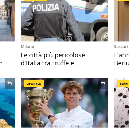
Milano
Sassari
Le città più pericolose
L'ann
in
d'Italia tra truffe e
Berlu
criminalità
Villa
LIFESTYLE
TERRI