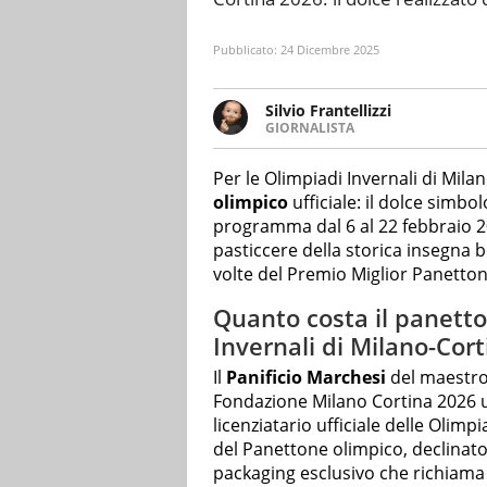
Pubblicato:
24 Dicembre 2025
Silvio Frantellizzi
GIORNALISTA
Giornalista pubblicista. Da olt
scrivendo di sport, attualità, 
Per le Olimpiadi Invernali di Mila
olimpico
ufficiale: il dolce simbol
programma dal 6 al 22 febbraio 2
pasticcere della storica insegna 
volte del Premio Miglior Panetto
Quanto costa il panetto
Invernali di Milano-Cor
Il
Panificio Marchesi
del maestro 
Fondazione Milano Cortina 2026 un
licenziatario ufficiale delle Olimp
del Panettone olimpico, declinato 
packaging esclusivo che richiama 