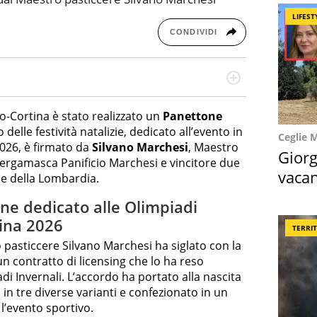
LIFEST
CONDIVIDI
re dieci anni si occupa di informazione sul web,
cronaca, motori, spettacolo e videogame.
no-Cortina è stato realizzato un
Panettone
o delle festività natalizie, dedicato all’evento in
Ceglie 
026, è firmato da
Silvano Marchesi
, Maestro
Giorg
bergamasca Panificio Marchesi e vincitore due
vacan
ne della Lombardia.
locat
ne dedicato alle Olimpiadi
tina 2026
TERRI
pasticcere Silvano Marchesi ha siglato con la
 contratto di licensing che lo ha reso
iadi Invernali. L’accordo ha portato alla nascita
in tre diverse varianti e confezionato in un
l’evento sportivo.