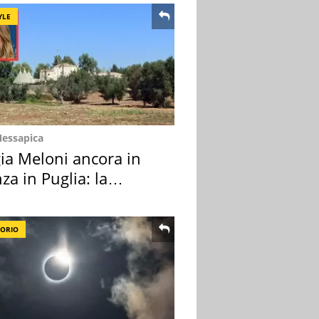
YLE
Messapica
ia Meloni ancora in
za in Puglia: la
ion scelta
TORIO