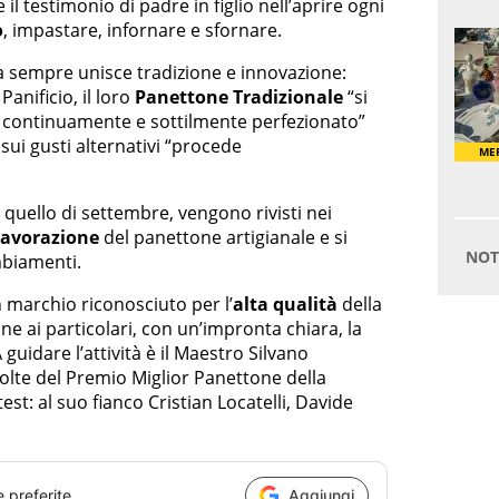
 il testimonio di padre in figlio nell’aprire ogni
o
, impastare, infornare e sfornare.
 sempre unisce tradizione e innovazione:
Panificio, il loro
Panettone Tradizionale
“si
ene continuamente e sottilmente perfezionato”
 sui gusti alternativi “procede
 quello di settembre, vengono rivisti nei
lavorazione
del panettone artigianale e si
mbiamenti.
n marchio riconosciuto per l’
alta qualità
della
e ai particolari, con un’impronta chiara, la
 guidare l’attività è il Maestro Silvano
olte del Premio Miglior Panettone della
t: al suo fianco Cristian Locatelli, Davide
e preferite
Aggiungi