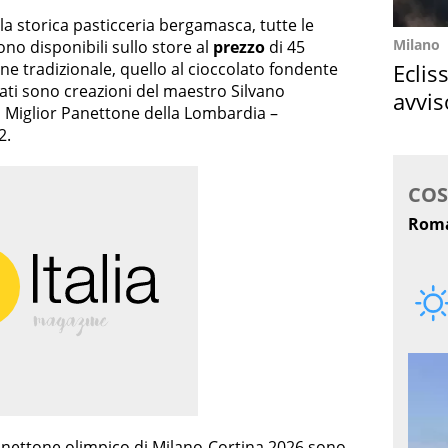
lla storica pasticceria bergamasca, tutte le
Milano
no disponibili sullo store al
prezzo
di 45
Eclis
ne tradizionale, quello al cioccolato fondente
tati sono creazioni del maestro Silvano
avvis
o Miglior Panettone della Lombardia –
come
2.
nettone olimpico di Milano-Cortina 2026 sono