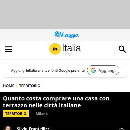
QUESTO
SITO
CONTRIBUISCE
ALL’AUDIENCE
DI
Aggiungi
Aggiungi
InItalia
alle tue fonti Google preferite
HOME
TERRITORIO
Quanto costa comprare una casa con
terrazzo nelle città italiane
TERRITORIO
Milano
Silvio Frantellizzi