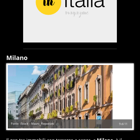
Milano
Fonte: iStock - Mauro_Repossini
9
di
11