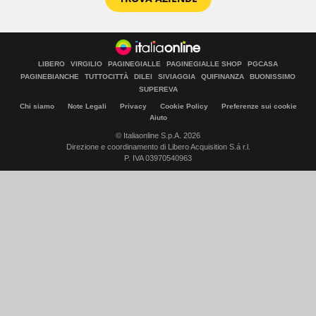
LIBERO
VIRGILIO
PAGINEGIALLE
PAGINEGIALLE SHOP
PGCASA
PAGINEBIANCHE
TUTTOCITTÀ
DILEI
SIVIAGGIA
QUIFINANZA
BUONISSIMO
SUPEREVA
Chi siamo
Note Legali
Privacy
Cookie Policy
Preferenze sui cookie
Aiuto
© Italiaonline S.p.A. 2026
Direzione e coordinamento di Libero Acquisition S.á r.l.
P. IVA 03970540963