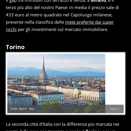
Il gap tra immobili con terrazzo e senza, a
Milano
, è il
terzo più alto del nostro Paese: in media il prezzo sale di
433 euro al metro quadrato nel Capoluogo milanese,
presente nella classifica delle
mete preferite dai super
ricchi
per gli investimenti sul mercato immobiliare.
Torino
Fonte: iStock - fbxx
10
di
11
La seconda città d'Italia con la differenza più marcata nei