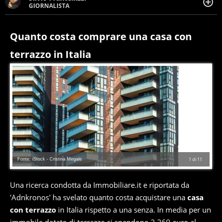
GIORNALISTA
Giornalista pubblicista. Da oltre dieci anni si occupa di
informazione sul web, scrivendo di sport, attualità,
cronaca, motori, spettacolo e videogame.
Quanto costa comprare una casa con
terrazzo in Italia
Fonte: iStock - Cristina Megale
1
di
11
Una ricerca condotta da Immobiliare.it e riportata da
'Adnkronos' ha svelato quanto costa acquistare una
casa
con terrazzo
in Italia rispetto a una senza. In media per un