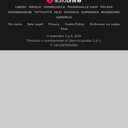
LIBERO
VIRGILIO
PAGINEGIALLE
PAGINEGIALLE SHOP
PGCASA
PAGINEBIANCHE
TUTTOCITTÀ
DILEI
SIVIAGGIA
QUIFINANZA
BUONISSIMO
SUPEREVA
Chi siamo
Note Legali
Privacy
Cookie Policy
Preferenze sui cookie
Aiuto
© Italiaonline S.p.A. 2026
Direzione e coordinamento di Libero Acquisition S.á r.l.
P. IVA 03970540963