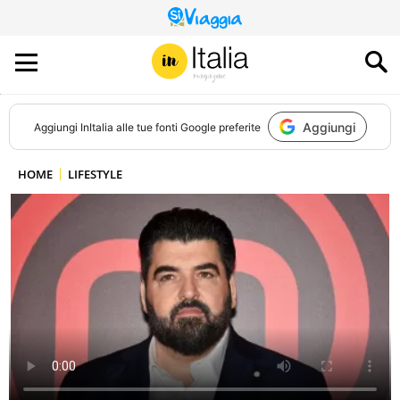
QUESTO
SITO
CONTRIBUISCE
ALL’AUDIENCE
DI
Aggiungi
Aggiungi
InItalia
alle tue fonti Google preferite
HOME
LIFESTYLE