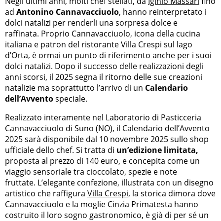
Negli ultimi anni, molti chef stellati, da
Iginio Massari
fino
ad
Antonino Cannavacciuolo
, hanno reinterpretato i
dolci natalizi per renderli una sorpresa dolce e
raffinata. Proprio Cannavacciuolo, icona della cucina
italiana e patron del ristorante Villa Crespi sul lago
d’Orta, è ormai un punto di riferimento anche per i suoi
dolci natalizi. Dopo il successo delle realizzazioni degli
anni scorsi, il 2025 segna il ritorno delle sue creazioni
natalizie ma soprattutto l’arrivo di un
Calendario
dell’Avvento
speciale.
Realizzato interamente nel Laboratorio di Pasticceria
Cannavacciuolo di Suno (NO), il Calendario dell’Avvento
2025 sarà disponibile dal 10 novembre 2025 sullo shop
ufficiale dello chef. Si tratta di
un’edizione limitata,
proposta al prezzo di 140 euro, e concepita come un
viaggio sensoriale tra cioccolato, spezie e note
fruttate. L’elegante confezione, illustrata con un disegno
artistico che raffigura
Villa Crespi
, la storica dimora dove
Cannavacciuolo e la moglie Cinzia Primatesta hanno
costruito il loro sogno gastronomico, è già di per sé un