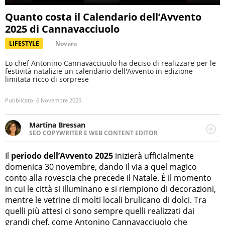
Quanto costa il Calendario dell’Avvento
2025 di Cannavacciuolo
LIFESTYLE
Novara
Lo chef Antonino Cannavacciuolo ha deciso di realizzare per le
festività natalizie un calendario dell'Avvento in edizione
limitata ricco di sorprese
Pubblicato:
6 Novembre 2025
Martina Bressan
SEO COPYWRITER E WEB CONTENT EDITOR
Appassionata di viaggi, di trail running e di yoga, ama
scoprire nuovi posti e nuove culture. Curiosa,
Il
periodo dell’Avvento 2025
inizierà ufficialmente
determinata e intraprendente adora leggere ma
domenica 30 novembre, dando il via a quel magico
soprattutto scrivere.
conto alla rovescia che precede il Natale. È il momento
in cui le città si illuminano e si riempiono di decorazioni,
mentre le vetrine di molti locali brulicano di dolci. Tra
quelli più attesi ci sono sempre quelli realizzati dai
grandi chef, come Antonino Cannavacciuolo che