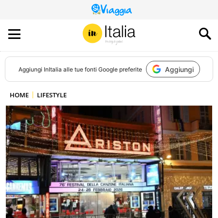
QUESTO
SITO
CONTRIBUISCE
ALL’AUDIENCE
DI
Aggiungi
Aggiungi
InItalia
alle tue fonti Google preferite
HOME
LIFESTYLE