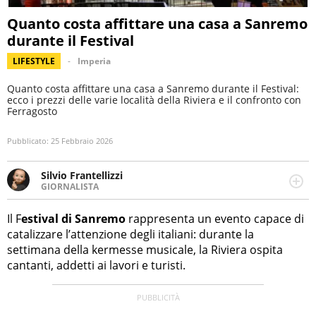
Quanto costa affittare una casa a Sanremo
durante il Festival
LIFESTYLE
Imperia
Quanto costa affittare una casa a Sanremo durante il Festival:
ecco i prezzi delle varie località della Riviera e il confronto con
Ferragosto
Pubblicato:
25 Febbraio 2026
Silvio Frantellizzi
GIORNALISTA
Giornalista pubblicista. Da oltre dieci anni si occupa di
informazione sul web, scrivendo di sport, attualità,
Il F
estival di Sanremo
rappresenta un evento capace di
cronaca, motori, spettacolo e videogame.
catalizzare l’attenzione degli italiani: durante la
settimana della kermesse musicale, la Riviera ospita
cantanti, addetti ai lavori e turisti.