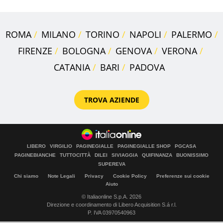
ROMA
MILANO
TORINO
NAPOLI
PALERMO
FIRENZE
BOLOGNA
GENOVA
VERONA
CATANIA
BARI
PADOVA
TROVA AZIENDE
LIBERO
VIRGILIO
PAGINEGIALLE
PAGINEGIALLE SHOP
PGCASA
PAGINEBIANCHE
TUTTOCITTÀ
DILEI
SIVIAGGIA
QUIFINANZA
BUONISSIMO
SUPEREVA
Chi siamo
Note Legali
Privacy
Cookie Policy
Preferenze sui cookie
Aiuto
© Italiaonline S.p.A. 2026
Direzione e coordinamento di Libero Acquisition S.á r.l.
P. IVA 03970540963