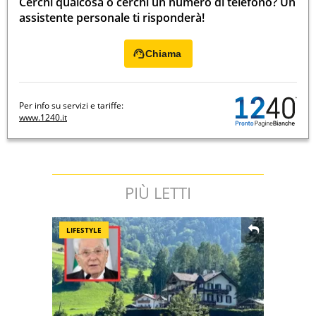
Cerchi qualcosa o cerchi un numero di telefono? Un
assistente personale ti risponderà!
Chiama
Per info su servizi e tariffe:
www.1240.it
PIÙ LETTI
LIFESTYLE