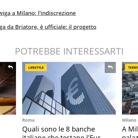
iga a Milano: l'indiscrezione
a da Briatore, è ufficiale: il progetto
POTREBBE INTERESSARTI
LIFESTYLE
TERRI
Roma
Milano
Quali sono le 8 banche
A Mi
italiane che testano l'Euro
palaz