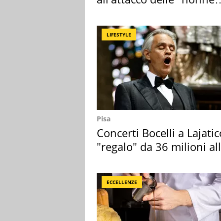
della pasta" a Roma
LIFESTYLE
Pisa
Concerti Bocelli a Lajatic
"regalo" da 36 milioni al
Toscana
ECCELLENZE