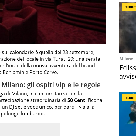
TERRI
e sul calendario è quella del 23 settembre,
ione del locale in via Turati 29: una serata
Milano
er l’inizio della nuova avventura del brand
Eclis
ia Beniamin e Porto Cervo.
avvis
come
ilano: gli ospiti vip e le regole
ga di Milano, in concomitanza con la
TERRI
artecipazione straordinaria di
50 Cent
: l’icona
 un DJ set e voce unico, per dare il via alla
Capoluogo lombardo.