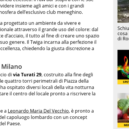
ividere insieme agli amici e con i grandi
atmosfera dell’esclusivo club meneghino.
a progettato un ambiente da vivere e
nale attraverso il grande uso del colore: dal
 d’acciaio, il tutto al fine di creare uno spazio
uo genere. Il Twiga incarna alla perfezione il
eccellenza, chiedendo la giusta discrezione a
i Milano
icio di
via Turati 29
, costruito alla fine degli
e quattro torri perimetrali di Piazza della
ha ospitato diversi locali della vita notturna
are il centro del locale pronto a riscrivere la
re a
Leonardo Maria Del Vecchio
, è pronto a
e del capoluogo lombardo con un concept
del Paese.