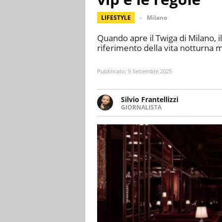
LIFESTYLE
Milano
Quando apre il Twiga di Milano, i
riferimento della vita notturna m
Pubblicato:
9 Settembre 2025
Silvio Frantellizzi
GIORNALISTA
Giornalista pubblicista. Da olt
scrivendo di sport, attualità, 