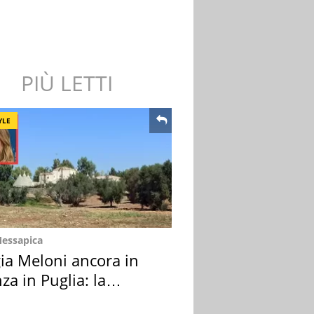
PIÙ LETTI
YLE
Messapica
ia Meloni ancora in
za in Puglia: la
ion scelta