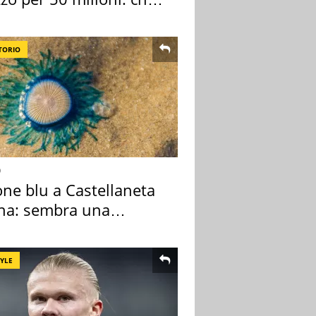
 comprato
TORIO
o
one blu a Castellaneta
na: sembra una
sa ma non lo è
TYLE