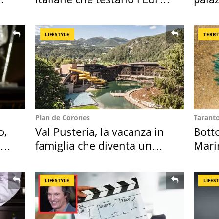
digitale
l'ha
LIFESTYLE
TERRI
Plan de Corones
Tarant
o,
Val Pusteria, la vacanza in
Bott
la
famiglia che diventa un
Mari
ricordo indimenticabile
medu
LIFESTYLE
LIFES