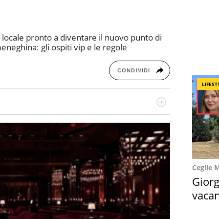
l locale pronto a diventare il nuovo punto di
eneghina: gli ospiti vip e le regole
CONDIVIDI
LIFEST
re dieci anni si occupa di informazione sul web,
cronaca, motori, spettacolo e videogame.
Ceglie 
Giorg
vacan
locat