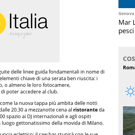
Genova
Mar L
pesci
Suez
guite delle linee guida fondamentali in nome di
 elementi chiave di una serata ben riuscita: i
so, o almeno le loro fotocamere,
i poter accedere al club.
 come la nuova tappa più ambita delle notti
 dalle 20.30 a mezzanotte cena al
ristorante
da
0 spazio ai DJ internazionali e agli ospiti
n luogo gettonatissimo della movida di Milano.
uncia eclettico: il raw bar stupirà con le sue