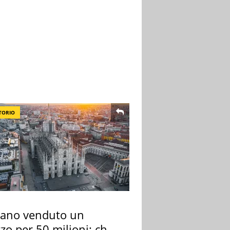
TORIO
lano venduto un
zo per 50 milioni: chi