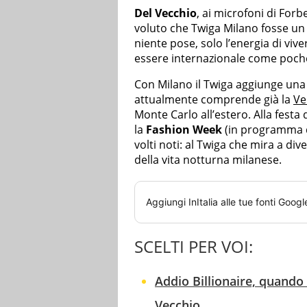
Del Vecchio
, ai microfoni di For
voluto che Twiga Milano fosse un lu
niente pose, solo l’energia di viv
essere internazionale come poche
Con Milano il Twiga aggiunge una 
attualmente comprende già la
Ve
Monte Carlo all’estero. Alla festa
la
Fashion Week
(in programma da
volti noti: al Twiga che mira a di
della vita notturna milanese.
Aggiungi
InItalia
alle tue fonti Googl
SCELTI PER VOI:
Addio Billionaire, quando
Vecchio