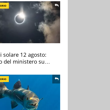
TORIO
si solare 12 agosto:
o del ministero su
 osservarla
TORIO