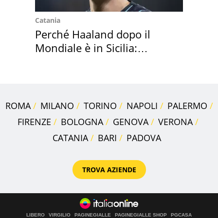
Catania
Perché Haaland dopo il
Mondiale è in Sicilia:
vacanza ma non solo
ROMA
MILANO
TORINO
NAPOLI
PALERMO
FIRENZE
BOLOGNA
GENOVA
VERONA
CATANIA
BARI
PADOVA
TROVA AZIENDE
LIBERO
VIRGILIO
PAGINEGIALLE
PAGINEGIALLE SHOP
PGCASA