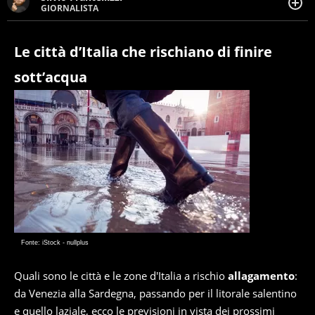
GIORNALISTA
Giornalista pubblicista. Da oltre dieci anni si occupa di
informazione sul web, scrivendo di sport, attualità,
cronaca, motori, spettacolo e videogame.
Le città d’Italia che rischiano di finire
sott’acqua
Fonte: iStock - nullplus
Quali sono le città e le zone d'Italia a rischio
allagamento
:
da Venezia alla Sardegna, passando per il litorale salentino
e quello laziale, ecco le previsioni in vista dei prossimi