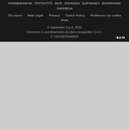
PAGINEBIANCHE
TUTTOCITTÀ
DILEI
SIVIAGGIA
QUIFINANZA
BUONISSIMO
SUPEREVA
Chi siamo
Note Legali
Privacy
Cookie Policy
Preferenze sui cookie
Aiuto
© Italiaonline S.p.A. 2026
Direzione e coordinamento di Libero Acquisition S.á r.l.
P. IVA 03970540963
10
1
2
3
4
5
6
7
8
9
di
di
di
di
di
di
di
di
di
di
10
10
10
10
10
10
10
10
10
10