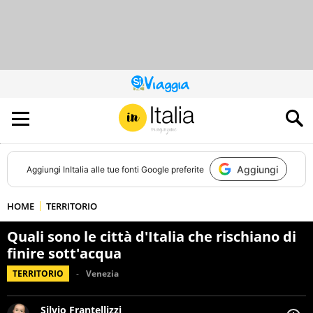
QUESTO
SITO
CONTRIBUISCE
ALL’AUDIENCE
DI
Aggiungi
Aggiungi
InItalia
alle tue fonti Google preferite
HOME
TERRITORIO
Quali sono le città d'Italia che rischiano di
finire sott'acqua
TERRITORIO
Venezia
Silvio Frantellizzi