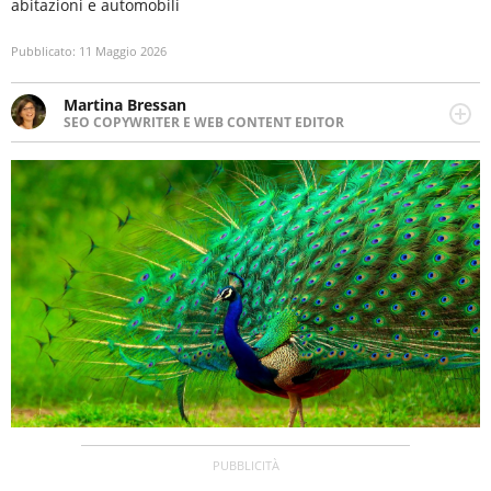
abitazioni e automobili
Pubblicato:
11 Maggio 2026
Martina Bressan
SEO COPYWRITER E WEB CONTENT EDITOR
Appassionata di viaggi, di trail running e di yoga, ama
scoprire nuovi posti e nuove culture. Curiosa,
determinata e intraprendente adora leggere ma
soprattutto scrivere.