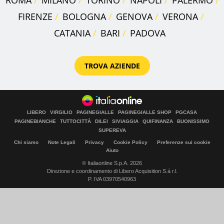
ROMA
MILANO
TORINO
NAPOLI
PALERMO
FIRENZE
BOLOGNA
GENOVA
VERONA
CATANIA
BARI
PADOVA
TROVA AZIENDE
LIBERO
VIRGILIO
PAGINEGIALLE
PAGINEGIALLE SHOP
PGCASA
PAGINEBIANCHE
TUTTOCITTÀ
DILEI
SIVIAGGIA
QUIFINANZA
BUONISSIMO
SUPEREVA
Chi siamo
Note Legali
Privacy
Cookie Policy
Preferenze sui cookie
Aiuto
© Italiaonline S.p.A. 2026
Direzione e coordinamento di Libero Acquisition S.á r.l.
P. IVA 03970540963