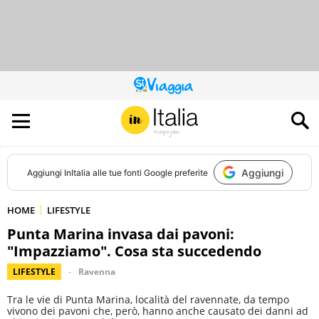
QUESTO
SITO
CONTRIBUISCE
ALL’AUDIENCE
DI
Aggiungi
Aggiungi
InItalia
alle tue fonti Google preferite
HOME
LIFESTYLE
Punta Marina invasa dai pavoni:
"Impazziamo". Cosa sta succedendo
LIFESTYLE
Ravenna
Tra le vie di Punta Marina, località del ravennate, da tempo
vivono dei pavoni che, però, hanno anche causato dei danni ad