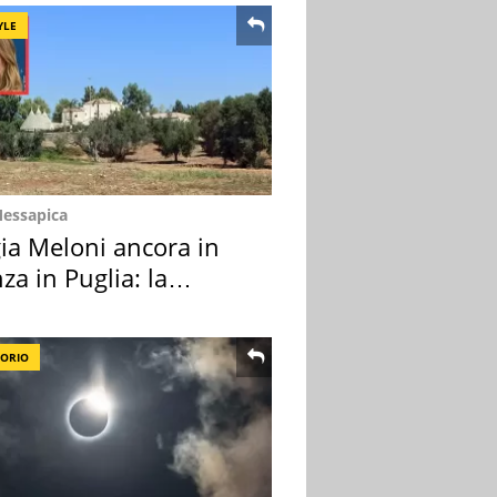
YLE
Messapica
ia Meloni ancora in
za in Puglia: la
ion scelta
TORIO