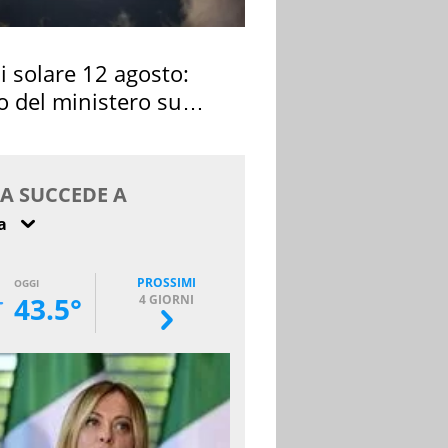
si solare 12 agosto:
o del ministero su
 osservarla