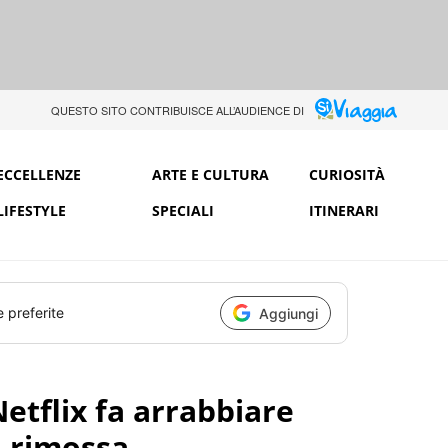
QUESTO SITO CONTRIBUISCE ALL’AUDIENCE DI
ECCELLENZE
ARTE E CULTURA
CURIOSITÀ
LIFESTYLE
SPECIALI
ITINERARI
e preferite
Aggiungi
Netflix fa arrabbiare
: rimossa