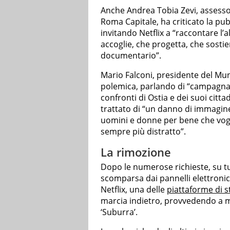
Anche Andrea Tobia Zevi, assessore
Roma Capitale, ha criticato la pu
invitando Netflix a “raccontare l’
accoglie, che progetta, che sost
documentario”.
Mario Falconi, presidente del Muni
polemica, parlando di “campagna
confronti di Ostia e dei suoi cittadin
trattato di “un danno di immagin
uomini e donne per bene che vogl
sempre più distratto”.
La rimozione
Dopo le numerose richieste, su tut
scomparsa dai pannelli elettronic
Netflix, una delle
piattaforme di st
marcia indietro, provvedendo a m
‘Suburra’.