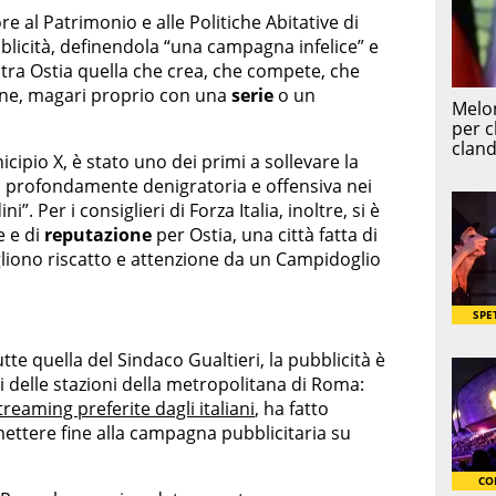
 al Patrimonio e alle Politiche Abitative di
bblicità, definendola “una campagna infelice” e
altra Ostia quella che crea, che compete, che
iene, magari proprio con una
serie
o un
cipio X, è stato uno dei primi a sollevare la
 profondamente denigratoria e offensiva nei
i”. Per i consiglieri di Forza Italia, inoltre, si è
e e di
reputazione
per Ostia, una città fatta di
iono riscatto e attenzione da un Campidoglio
te quella del Sindaco Gualtieri, la pubblicità è
i delle stazioni della metropolitana di Roma:
reaming preferite dagli italiani
, ha fatto
ettere fine alla campagna pubblicitaria su