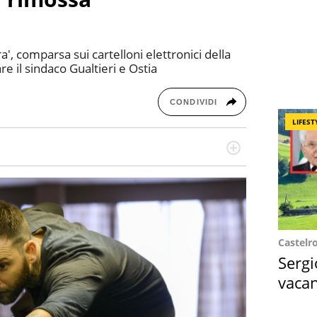
ra', comparsa sui cartelloni elettronici della
e il sindaco Gualtieri e Ostia
CONDIVIDI
LIFEST
re dieci anni si occupa di informazione sul web,
cronaca, motori, spettacolo e videogame.
Castelr
Sergi
vacan
locat