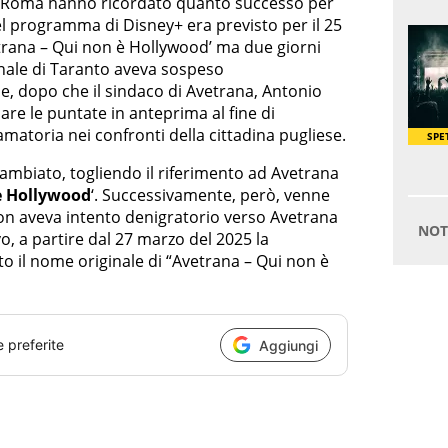
 a Roma hanno ricordato quanto successo per
 del programma di Disney+ era previsto per il 25
vetrana – Qui non è Hollywood’ ma due giorni
bunale di Taranto aveva sospeso
 dopo che il sindaco di Avetrana, Antonio
nare le puntate in anteprima al fine di
amatoria nei confronti della cittadina pugliese.
cambiato, togliendo il riferimento ad Avetrana
è Hollywood
‘. Successivamente, però, venne
 “non aveva intento denigratorio verso Avetrana
ivo, a partire dal 27 marzo del 2025 la
to il nome originale di “Avetrana – Qui non è
e preferite
Aggiungi