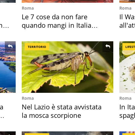
Roma
Roma
Le 7 cose da non fare
Il W
hi
quando mangi in Italia
all'a
secondo la BBC
dell
TERRITORIO
LIFES
Roma
Roma
ta
Nel Lazio è stata avvistata
In It
la mosca scorpione
spagh
sautè