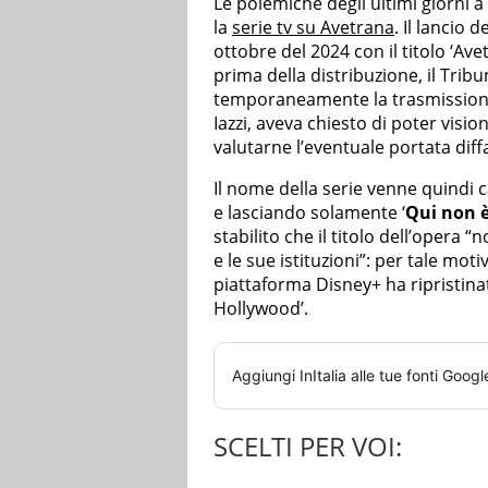
Le polemiche degli ultimi giorni
la
serie tv su Avetrana
. Il lancio
ottobre del 2024 con il titolo ‘A
prima della distribuzione, il Tri
temporaneamente la trasmissione,
Iazzi, aveva chiesto di poter visio
valutarne l’eventuale portata diff
Il nome della serie venne quindi 
e lasciando solamente ‘
Qui non 
stabilito che il titolo dell’opera
e le sue istituzioni”: per tale mot
piattaforma Disney+ ha ripristina
Hollywood’.
Aggiungi
InItalia
alle tue fonti Googl
SCELTI PER VOI: