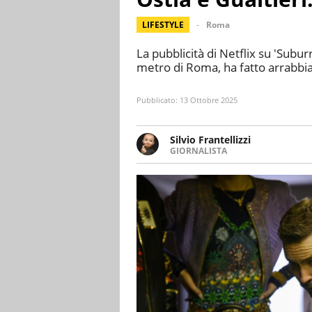
LIFESTYLE
Roma
La pubblicità di Netflix su 'Subur
metro di Roma, ha fatto arrabbiar
Pubblicato:
13 Ottobre 2025
Silvio Frantellizzi
GIORNALISTA
Giornalista pubblicista. Da olt
scrivendo di sport, attualità, 