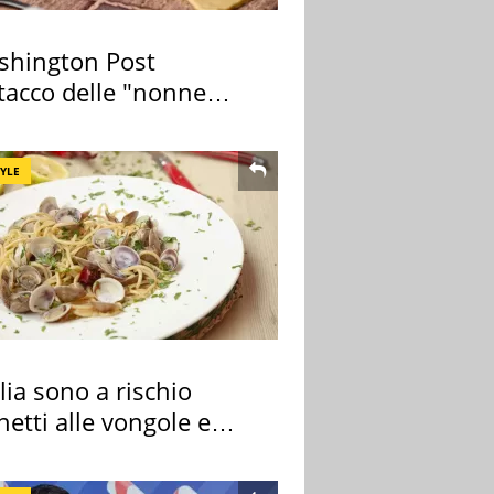
ashington Post
ttacco delle "nonne
a pasta" a Roma
TYLE
alia sono a rischio
etti alle vongole e
 di cozze