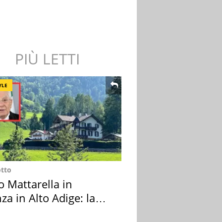
PIÙ LETTI
YLE
otto
o Mattarella in
za in Alto Adige: la
ion scelta