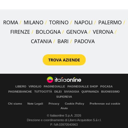
ROMA
MILANO
TORINO
NAPOLI
PALERMO
FIRENZE
BOLOGNA
GENOVA
VERONA
CATANIA
BARI
PADOVA
TROVA AZIENDE
LIBERO
VIRGILIO
PAGINEGIALLE
PAGINEGIALLE SHOP
PGCASA
PAGINEBIANCHE
TUTTOCITTÀ
DILEI
SIVIAGGIA
QUIFINANZA
BUONISSIMO
SUPEREVA
Chi siamo
Note Legali
Privacy
Cookie Policy
Preferenze sui cookie
Aiuto
© Italiaonline S.p.A. 2026
Direzione e coordinamento di Libero Acquisition S.á r.l.
P. IVA 03970540963