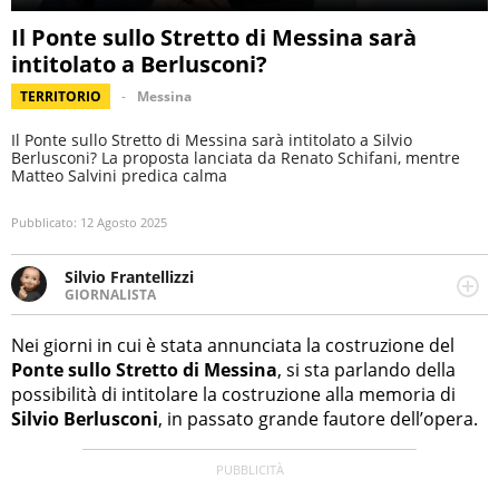
Il Ponte sullo Stretto di Messina sarà
intitolato a Berlusconi?
TERRITORIO
Messina
Il Ponte sullo Stretto di Messina sarà intitolato a Silvio
Berlusconi? La proposta lanciata da Renato Schifani, mentre
Matteo Salvini predica calma
Pubblicato:
12 Agosto 2025
Silvio Frantellizzi
GIORNALISTA
Giornalista pubblicista. Da oltre dieci anni si occupa di
informazione sul web, scrivendo di sport, attualità,
Nei giorni in cui è stata annunciata la costruzione del
cronaca, motori, spettacolo e videogame.
Ponte sullo Stretto di Messina
, si sta parlando della
possibilità di intitolare la costruzione alla memoria di
Silvio Berlusconi
, in passato grande fautore dell’opera.