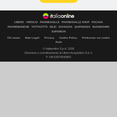
LIBERO
VIRGILIO
PAGINEGIALLE
PAGINEGIALLE SHOP
PGCASA
PAGINEBIANCHE
TUTTOCITTÀ
DILEI
SIVIAGGIA
QUIFINANZA
BUONISSIMO
SUPEREVA
Chi siamo
Note Legali
Privacy
Cookie Policy
Preferenze sui cookie
Aiuto
© Italiaonline S.p.A. 2026
Direzione e coordinamento di Libero Acquisition S.á r.l.
P. IVA 03970540963