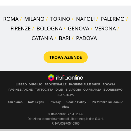
ROMA
MILANO
TORINO
NAPOLI
PALERMO
FIRENZE
BOLOGNA
GENOVA
VERONA
CATANIA
BARI
PADOVA
TROVA AZIENDE
LIBERO
VIRGILIO
PAGINEGIALLE
PAGINEGIALLE SHOP
PGCASA
PAGINEBIANCHE
TUTTOCITTÀ
DILEI
SIVIAGGIA
QUIFINANZA
BUONISSIMO
SUPEREVA
Chi siamo
Note Legali
Privacy
Cookie Policy
Preferenze sui cookie
Aiuto
© Italiaonline S.p.A. 2026
Direzione e coordinamento di Libero Acquisition S.á r.l.
P. IVA 03970540963