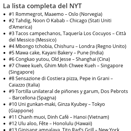
La lista completa del NYT
#1 Rommegrot, Maaemo – Oslo (Norvegia)
#2 Tahdig, Noon O Kabab – Chicago (Stati Uniti
d’America)
#3 Tacos campechanos, Taquería Los Cocuyos – Città
del Messico (Messico)
#4 Mbongo tchobia, Chishuru – Londra (Regno Unito)
#5 Mawa cake, Kayani Bakery – Pune (India)
#6 Congkao yutou, Old Jesse – Shanghai (Cina)
#7 Chwee kueh, Ghim Moh Chwee Kueh – Singapore
(Singapore)
#8 Sensazione di Costiera pizza, Pepe in Grani –
Caiazzo (Italia)
#9 Tortilla unilateral de piñones y garum, Dos Pebrots
– Barcellona (Spagna)
#10 Uni gunkan-maki, Ginza Kyubey – Tokyo
(Giappone)
#11 Chanh muoi, Dinh Café – Hanoi (Vietnam)
#12 Ulu aloo, Fête – Honolulu (Hawaii)
#13 Ginisang ampalaya, Tito Rad’s Grill – New York