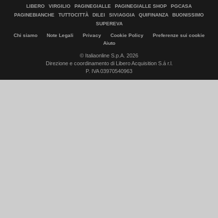
LIBERO
VIRGILIO
PAGINEGIALLE
PAGINEGIALLE SHOP
PGCASA
PAGINEBIANCHE
TUTTOCITTÀ
DILEI
SIVIAGGIA
QUIFINANZA
BUONISSIMO
SUPEREVA
Chi siamo
Note Legali
Privacy
Cookie Policy
Preferenze sui cookie
Aiuto
© Italiaonline S.p.A. 2026
Direzione e coordinamento di Libero Acquisition S.á r.l.
P. IVA 03970540963