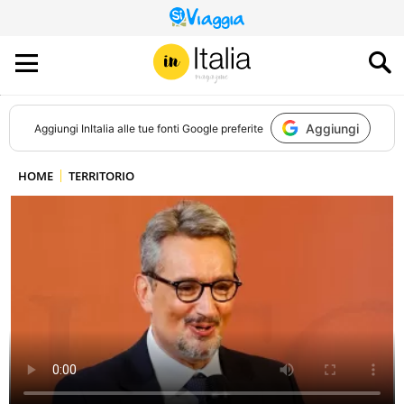
QUESTO
SITO
CONTRIBUISCE
ALL’AUDIENCE
DI
Aggiungi
Aggiungi
InItalia
alle tue fonti Google preferite
HOME
TERRITORIO