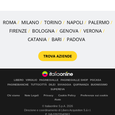
ROMA
MILANO
TORINO
NAPOLI
PALERMO
FIRENZE
BOLOGNA
GENOVA
VERONA
CATANIA
BARI
PADOVA
TROVA AZIENDE
LIBERO
VIRGILIO
PAGINEGIALLE
PAGINEGIALLE SHOP
PGCASA
PAGINEBIANCHE
TUTTOCITTÀ
DILEI
SIVIAGGIA
QUIFINANZA
BUONISSIMO
SUPEREVA
Chi siamo
Note Legali
Privacy
Cookie Policy
Preferenze sui cookie
Aiuto
© Italiaonline S.p.A. 2026
Direzione e coordinamento di Libero Acquisition S.á r.l.
P. IVA 03970540963