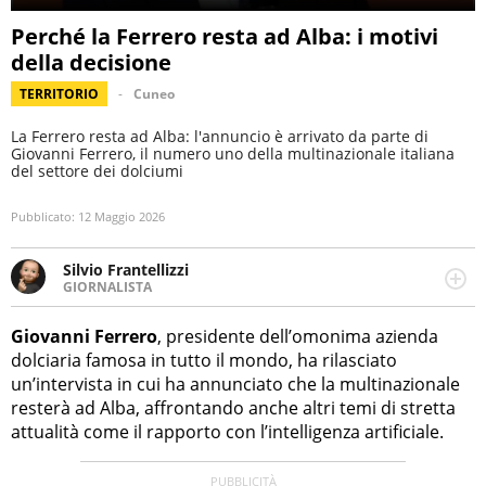
Perché la Ferrero resta ad Alba: i motivi
della decisione
TERRITORIO
Cuneo
La Ferrero resta ad Alba: l'annuncio è arrivato da parte di
Giovanni Ferrero, il numero uno della multinazionale italiana
del settore dei dolciumi
Pubblicato:
12 Maggio 2026
Silvio Frantellizzi
GIORNALISTA
Giornalista pubblicista. Da oltre dieci anni si occupa di
informazione sul web, scrivendo di sport, attualità,
Giovanni Ferrero
, presidente dell’omonima azienda
cronaca, motori, spettacolo e videogame.
dolciaria famosa in tutto il mondo, ha rilasciato
un’intervista in cui ha annunciato che la multinazionale
resterà ad Alba, affrontando anche altri temi di stretta
attualità come il rapporto con l’intelligenza artificiale.