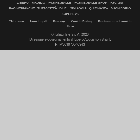
LIBERO
VIRGILIO
PAGINEGIALLE
PAGINEGIALLE SHOP
PGCASA
PAGINEBIANCHE
TUTTOCITTÀ
DILEI
SIVIAGGIA
QUIFINANZA
BUONISSIMO
SUPEREVA
Chi siamo
Note Legali
Privacy
Cookie Policy
Preferenze sui cookie
Aiuto
© Italiaonline S.p.A. 2026
Direzione e coordinamento di Libero Acquisition S.á r.l.
P. IVA 03970540963