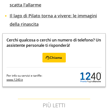
scatta l'allarme
Il lago di Pilato torna a vivere: le immagini
della rinascita
Cerchi qualcosa o cerchi un numero di telefono? Un
assistente personale ti risponderà!
Chiama
Per info su servizi e tariffe:
www.1240.it
PIÙ LETTI