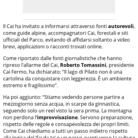
Il Cai ha invitato a informarsi attraverso fonti
autorevoli
,
come guide alpine, accompagnatori Cai, forestali e siti
ufficiali del Parco, evitando di affidarsi soltanto a video
brevi, applicazioni o racconti trovati online.
Come riportato dalle fonti giornalistiche che hanno
ripreso l’allarme del Cai,
Roberto Tomassini
, presidente
Cai Fermo, ha dichiarato: “Il lago di Pilato non è una
cartolina da conquistare con leggerezza. È un ambiente
estremo e fragilissimo”.
Ha poi aggiunto: “Stiamo vedendo persone partire a
mezzogiorno senza acqua, in scarpe da ginnastica,
seguendo solo un reel visto la sera prima. La montagna
non perdona l’
improvvisazione
. Servono preparazione,
rispetto delle regole e consapevolezza dei propri limiti.
Come Cai chiediamo a tutti un passo indietro rispetto
alla logica del ‘fai da te’ e un passo avanti verso la cultura