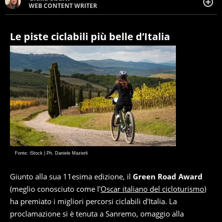
WEB CONTENT WRITER
Web content writer appassionata di belle storie e di
viaggi, scrive da quando ne ha memoria. Curiosa per
natura, le piace tenersi informata su ciò che accade
Le piste ciclabili più belle d’Italia
intorno a lei.
Fonte: iStock | Ph. Daniele Mazierli
Giunto alla sua 11esima edizione, il
Green Road Award
(meglio conosciuto come l'
Oscar italiano del cicloturismo
)
ha premiato i migliori percorsi ciclabili d'Italia. La
proclamazione si è tenuta a Sanremo, omaggio alla