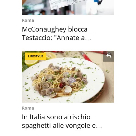
Roma
McConaughey blocca
Testaccio: "Annate a
Positano a rompe er c..."
LIFESTYLE
Roma
In Italia sono a rischio
spaghetti alle vongole e
sautè di cozze