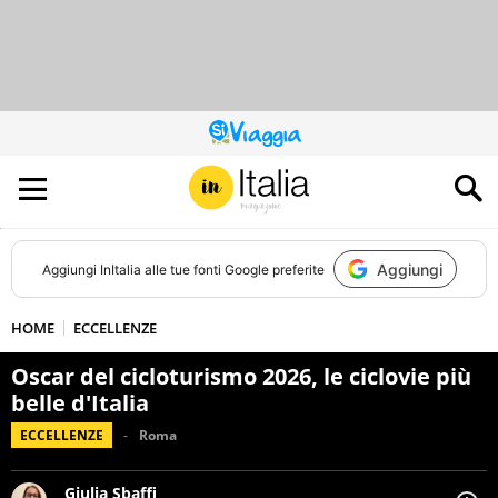
QUESTO
SITO
CONTRIBUISCE
ALL’AUDIENCE
DI
Aggiungi
Aggiungi
InItalia
alle tue fonti Google preferite
HOME
ECCELLENZE
Oscar del cicloturismo 2026, le ciclovie più
belle d'Italia
ECCELLENZE
Roma
Giulia Sbaffi