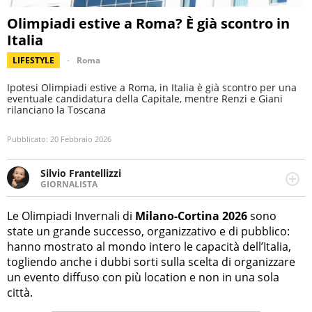
Olimpiadi estive a Roma? È già scontro in
Italia
LIFESTYLE
Roma
Ipotesi Olimpiadi estive a Roma, in Italia è già scontro per una
eventuale candidatura della Capitale, mentre Renzi e Giani
rilanciano la Toscana
Pubblicato:
20 Febbraio 2026
Silvio Frantellizzi
GIORNALISTA
Giornalista pubblicista. Da oltre dieci anni si occupa di
informazione sul web, scrivendo di sport, attualità,
Le Olimpiadi Invernali di
Milano-Cortina 2026
sono
cronaca, motori, spettacolo e videogame.
state un grande successo, organizzativo e di pubblico:
hanno mostrato al mondo intero le capacità dell’Italia,
togliendo anche i dubbi sorti sulla scelta di organizzare
un evento diffuso con più location e non in una sola
città.