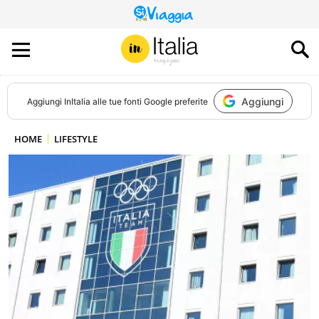
QUESTO
SITO
CONTRIBUISCE
ALL’AUDIENCE
DI
Aggiungi
Aggiungi
InItalia
alle tue fonti Google preferite
HOME
LIFESTYLE