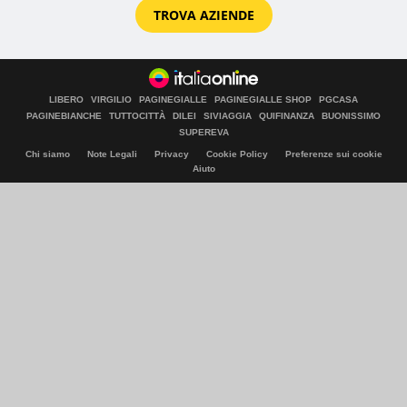
TROVA AZIENDE
LIBERO
VIRGILIO
PAGINEGIALLE
PAGINEGIALLE SHOP
PGCASA
PAGINEBIANCHE
TUTTOCITTÀ
DILEI
SIVIAGGIA
QUIFINANZA
BUONISSIMO
SUPEREVA
Chi siamo
Note Legali
Privacy
Cookie Policy
Preferenze sui cookie
Aiuto
© Italiaonline S.p.A. 2026
Direzione e coordinamento di Libero Acquisition S.á r.l.
P. IVA 03970540963