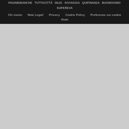
PAGINEBIANCHE
TUTTOCITTÀ
DILEI
SIVIAGGIA
QUIFINANZA
BUONISSIMO
SUPEREVA
Chi siamo
Note Legali
Privacy
Cookie Policy
Preferenze sui cookie
Aiuto
© Italiaonline S.p.A. 2026
Direzione e coordinamento di Libero Acquisition S.á r.l.
P. IVA 03970540963