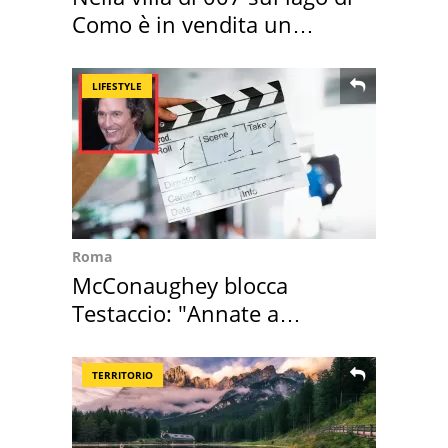
Como è in vendita un
appartamento
LIFESTYLE
Roma
McConaughey blocca
Testaccio: "Annate a
Positano a rompe er c..."
TERRITORIO