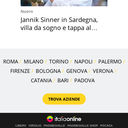
Nuoro
Jannik Sinner in Sardegna,
villa da sogno e tappa al
discount
ROMA
MILANO
TORINO
NAPOLI
PALERMO
FIRENZE
BOLOGNA
GENOVA
VERONA
CATANIA
BARI
PADOVA
TROVA AZIENDE
LIBERO
VIRGILIO
PAGINEGIALLE
PAGINEGIALLE SHOP
PGCASA