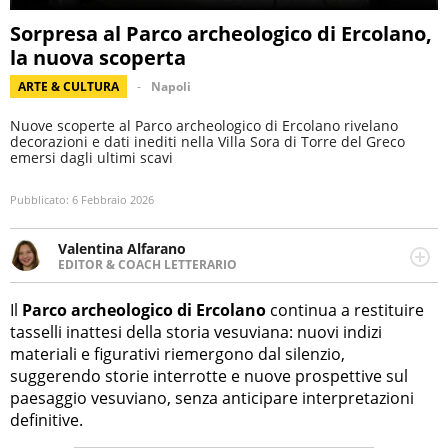
Sorpresa al Parco archeologico di Ercolano,
la nuova scoperta
ARTE & CULTURA
Napoli
Nuove scoperte al Parco archeologico di Ercolano rivelano
decorazioni e dati inediti nella Villa Sora di Torre del Greco
emersi dagli ultimi scavi
Pubblicato:
6 Febbraio 2026
Valentina Alfarano
EDITOR & COACH LETTERARIO
LINKEDIN
Lavorare con le storie è la mia missione! Specializzata in
INSTAGRAM
storytelling di viaggi, lavoro come editor di narrativa e
Il
Parco archeologico di Ercolano
continua a restituire
coach di scrittura creativa.
tasselli inattesi della storia vesuviana: nuovi indizi
materiali e figurativi riemergono dal silenzio,
suggerendo storie interrotte e nuove prospettive sul
paesaggio vesuviano, senza anticipare interpretazioni
definitive.