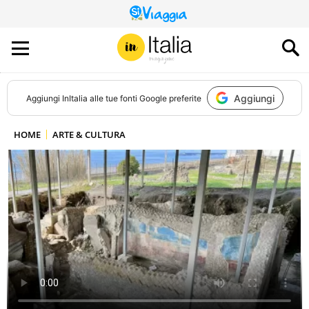
QUESTO
SITO
CONTRIBUISCE
ALL’AUDIENCE
DI
Aggiungi
Aggiungi
InItalia
alle tue fonti Google preferite
HOME
ARTE & CULTURA