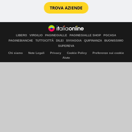
TROVA AZIENDE
LIBERO
VIRGILIO
PAGINEGIALLE
PAGINEGIALLE SHOP
PGCASA
PAGINEBIANCHE
TUTTOCITTÀ
DILEI
SIVIAGGIA
QUIFINANZA
BUONISSIMO
SUPEREVA
Chi siamo
Note Legali
Privacy
Cookie Policy
Preferenze sui cookie
Aiuto
© Italiaonline S.p.A. 2026
Direzione e coordinamento di Libero Acquisition S.á r.l.
P. IVA 03970540963