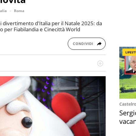
talia
Roma
i divertimento d'Italia per il Natale 2025: da
 per Fiabilandia e Cinecittà World
CONDIVIDI
LIFEST
re dieci anni si occupa di informazione sul web,
cronaca, motori, spettacolo e videogame.
Castelr
Sergi
vacan
locat