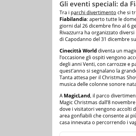
Gli eventi speciali: da 
Tra i p
archi divertimento
che si t
Fiabilandia
: aperto tutte le dome
giorni dal 26 dicembre fino al 6 ge
Rivazzurra ha organizzato diversi e
di Capodanno del 31 dicembre su
Cinecittà World
diventa un magico
l’occasione gli ospiti vengono ac
degli anni Venti, con carrozze e pa
quest’anno si segnalano la grande 
Tanta attesa per il Christmas Sho
musica delle colonne sonore nata
A
MagicLand
, il parco divertimen
Magic Christmas dall’8 novembre 
dove i visitatori vengono accolti
area gonfiabili che consente ai pi
casa innevata o percorrendo i vag