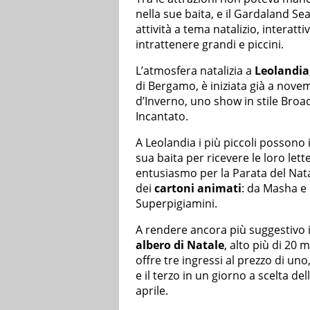
nella sue baita, e il Gardaland S
attività a tema natalizio, interat
intrattenere grandi e piccini.
L’atmosfera natalizia a
Leolandia
di Bergamo, è iniziata già a nove
d’Inverno, uno show in stile Broad
Incantato.
A Leolandia i più piccoli possono
sua baita per ricevere le loro let
entusiasmo per la Parata del Nata
dei
cartoni animati
: da Masha e 
Superpigiamini.
A rendere ancora più suggestivo 
albero di Natale
, alto più di 20 
offre tre ingressi al prezzo di uno
e il terzo in un giorno a scelta de
aprile.