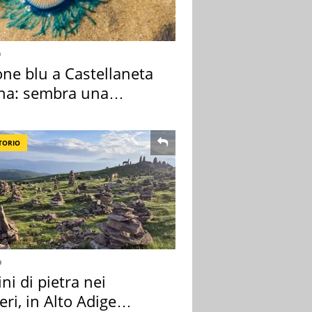
o
one blu a Castellaneta
na: sembra una
sa ma non lo è
TORIO
o
i di pietra nei
eri, in Alto Adige