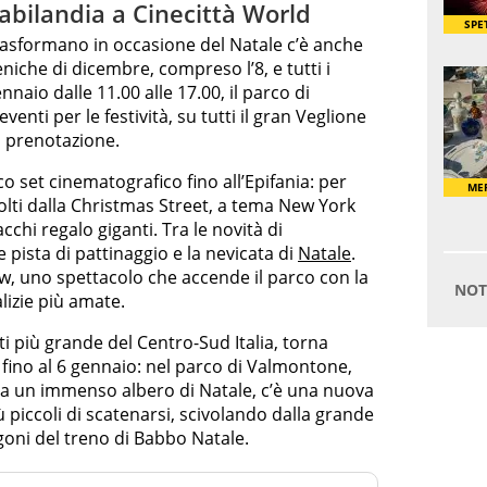
Fiabilandia a Cinecittà World
rasformano in occasione del Natale c’è anche
niche di dicembre, compreso l’8, e tutti i
nnaio dalle 11.00 alle 17.00, il parco di
venti per le festività, su tutti il gran Veglione
 prenotazione.
 set cinematografico fino all’Epifania: per
colti dalla Christmas Street, a tema New York
cchi regalo giganti. Tra le novità di
pista di pattinaggio e la nevicata di
Natale
.
w, uno spettacolo che accende il parco con la
lizie più amate.
ti più grande del Centro-Sud Italia, torna
fino al 6 gennaio: nel parco di Valmontone,
 da un immenso albero di Natale, c’è una nuova
ù piccoli di scatenarsi, scivolando dalla grande
oni del treno di Babbo Natale.