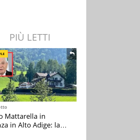
PIÙ LETTI
YLE
otto
o Mattarella in
za in Alto Adige: la
ion scelta