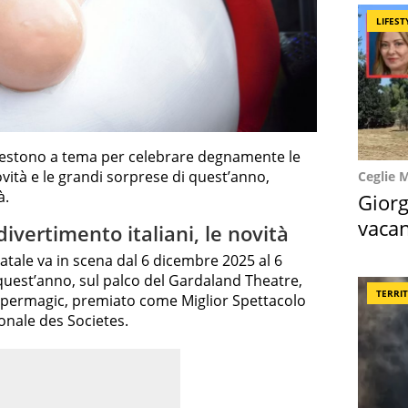
LIFEST
i vestono a tema per celebrare degnamente le
novità e le grandi sorprese di quest’anno,
Ceglie 
à.
Giorg
vacan
ivertimento italiani, le novità
locat
Natale va in scena dal 6 dicembre 2025 al 6
quest’anno, sul palco del Gardaland Theatre,
TERRI
upermagic, premiato come Miglior Spettacolo
ionale des Societes.