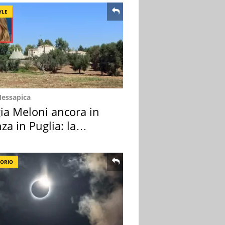
YLE
Messapica
ia Meloni ancora in
za in Puglia: la
ion scelta
TORIO