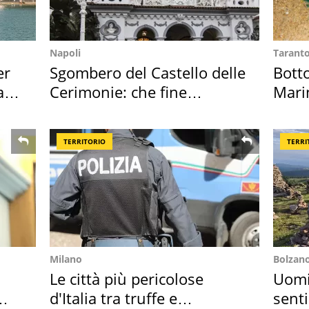
Napoli
Tarant
er
Sgombero del Castello delle
Bott
ata
Cerimonie: che fine
Mari
faranno i mobili
medu
TERRITORIO
TERRI
Milano
Bolzan
Le città più pericolose
Uomin
d'Italia tra truffe e
senti