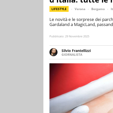
LIFESTYLE
Verona
Bergamo
I
Le novità e le sorprese dei parch
Gardaland a MagicLand, passando
Pubblicato:
29 Novembre 2025
Silvio Frantellizzi
GIORNALISTA
Giornalista pubblicista. Da olt
scrivendo di sport, attualità, 