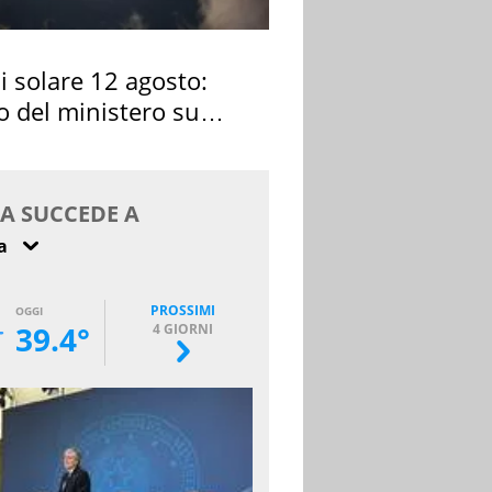
si solare 12 agosto:
o del ministero su
 osservarla