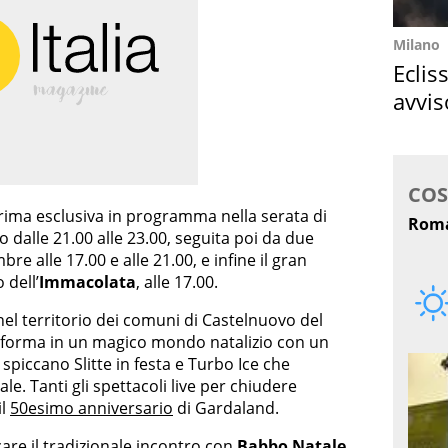
Milano
Eclis
avvis
come
rima esclusiva in programma nella serata di
 dalle 21.00 alle 23.00, seguita poi da due
mbre alle 17.00 e alle 21.00, e infine il gran
 dell’
Immacolata
, alle 17.00.
 nel territorio dei comuni di Castelnuovo del
asforma in un magico mondo natalizio con un
i spiccano Slitte in festa e Turbo Ice che
e. Tanti gli spettacoli live per chiudere
il
50esimo anniversario
di Gardaland.
are il tradizionale incontro con
Babbo Natale