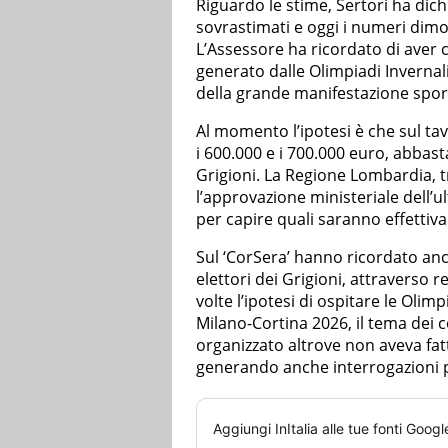
Riguardo le stime, Sertori ha dich
sovrastimati e oggi i numeri dimos
L’Assessore ha ricordato di aver c
generato dalle Olimpiadi Invernal
della grande manifestazione spor
Al momento l’ipotesi è che sul ta
i 600.000 e i 700.000 euro, abbasta
Grigioni. La Regione Lombardia, t
l’approvazione ministeriale dell’u
per capire quali saranno effettiv
Sul ‘CorSera’ hanno ricordato anch
elettori dei Grigioni, attraverso
volte l’ipotesi di ospitare le Olimp
Milano-Cortina 2026, il tema dei 
organizzato altrove non aveva fat
generando anche interrogazioni 
Aggiungi
InItalia
alle tue fonti Googl