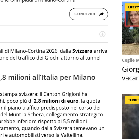
LIFEST
CONDIVIDI
re dieci anni si occupa di informazione sul web,
cronaca, motori, spettacolo e videogame.
li di Milano-Cortina 2026, dalla
Svizzera
arriva
one del traffico dei Giochi attorno al tunnel
Ceglie 
Giorg
8 milioni all’Italia per Milano
vacan
locat
a stampa svizzera: il Canton Grigioni ha
chi, poco più di
2,8 milioni di euro
, la quota
TERRI
r il piano traffico predisposto nel corso dei
 del Munt la Schera, collegamento strategico
arebbe inferiore rispetto ai 5,5 milioni
puntamento, quando dalla Svizzera temevano un
i e automobilisti verso la Valtellina.