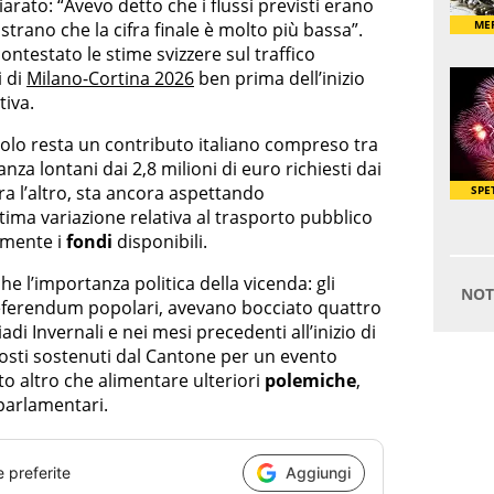
iarato: “Avevo detto che i flussi previsti erano
trano che la cifra finale è molto più bassa”.
ontestato le stime svizzere sul traffico
i di
Milano-Cortina 2026
ben prima dell’inizio
tiva.
volo resta un contributo italiano compreso tra
nza lontani dai 2,8 milioni di euro richiesti dai
ra l’altro, sta ancora aspettando
ltima variazione relativa al trasporto pubblico
amente i
fondi
disponibili.
e l’importanza politica della vicenda: gli
 referendum popolari, avevano bocciato quattro
iadi Invernali e nei mesi precedenti all’inizio di
costi sostenuti dal Cantone per un evento
to altro che alimentare ulteriori
polemiche
,
parlamentari.
e preferite
Aggiungi