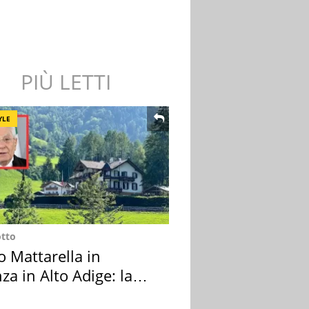
PIÙ LETTI
YLE
otto
o Mattarella in
za in Alto Adige: la
ion scelta