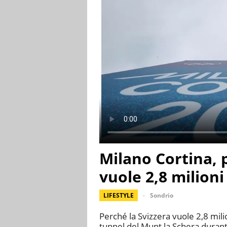
Milano Cortina, 
vuole 2,8 milioni 
LIFESTYLE
Sondrio
Perché la Svizzera vuole 2,8 milion
tunnel del Munt la Schera durant