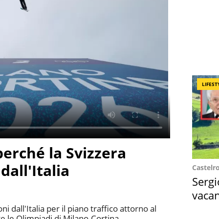
LIFEST
perché la Svizzera
dall'Italia
Castelr
Sergi
vacan
locat
i dall'Italia per il piano traffico attorno al
e le Olimpiadi di Milano-Cortina