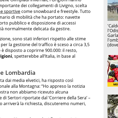
portante dei collegamenti di Livigno, scelta
ne sportive
come snowboard e freestyle. Tutto
inario di mobilità che ha portato: navette
orto pubblico e disposizione di accessi
già normalmente delicata da gestire.
zione, sono stati inferiori rispetto alle stime
 per la gestione del traffico è sceso a circa 3,5
e è disposto a coprirne 900.000: il resto,
igioni
, spetterebbe all’Italia, in base al
one Lombardia
ata dai media elvetici, ha risposto così
onale alla Montagna: “Ho appreso la notizia
nostra non abbiamo ricevuto alcuna
 di Sertori riportate dal ‘Corriere della Sera’ –
 arriverà la richiesta, discuteremo numeri,