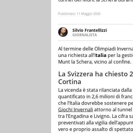
Pubblicato:
11 Maggio 2026
Silvio Frantellizzi
GIORNALISTA
Giornalista pubblicista. Da olt
scrivendo di sport, attualità, 
Al termine delle Olimpiadi Inverna
una richiesta all’I
talia
per la gesti
Munt la Schera, vicino al confine.
La Svizzera ha chiesto 2,
Cortina
La vicenda è stata rilanciata dall
quantificato in 2,6 milioni di fran
che l’Italia dovrebbe sostenere pe
Giochi Invernali
attorno al tunnel
tra l’Engadina e Livigno. La cifra s
preventivati alla vigilia dell’ap
vero e proprio assalto di spettator