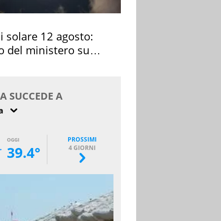
si solare 12 agosto:
o del ministero su
 osservarla