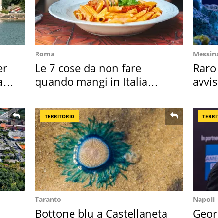
Roma
Messin
er
Le 7 cose da non fare
Raro
ata
quando mangi in Italia
avvis
secondo la BBC
speci
TERRITORIO
TERRI
Taranto
Napoli
o
Bottone blu a Castellaneta
Geor