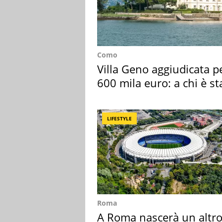
Como
Villa Geno aggiudicata p
600 mila euro: a chi è st
assegnata
LIFESTYLE
Roma
A Roma nascerà un altr