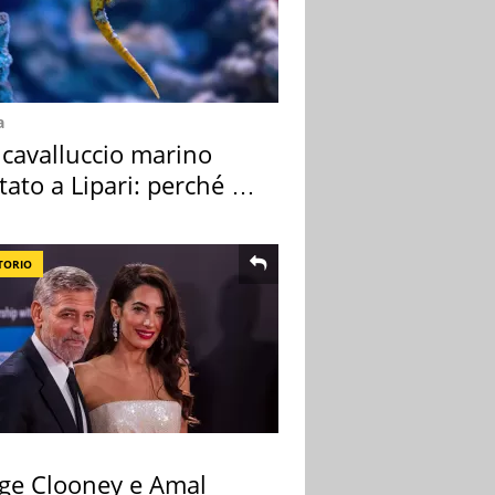
a
 cavalluccio marino
tato a Lipari: perché è
ale
TORIO
ge Clooney e Amal