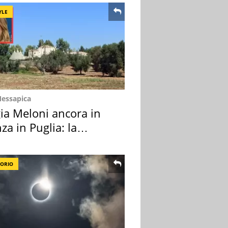
YLE
Messapica
ia Meloni ancora in
za in Puglia: la
ion scelta
TORIO