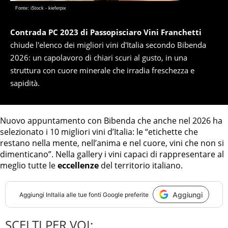
Fonte: iStock - kieferpix
Contrada PC 2023 di Passopisciaro Vini Franchetti
chiude l'elenco dei migliori vini d'Italia secondo Bibenda
2026: un capolavoro di chiari scuri al gusto, in una
struttura con cuore minerale che irradia freschezza e
sapidità.
Nuovo appuntamento con Bibenda che anche nel 2026 ha
selezionato i 10 migliori vini d’Italia: le “etichette che
restano nella mente, nell’anima e nel cuore, vini che non si
dimenticano”. Nella gallery i vini capaci di rappresentare al
meglio tutte le
eccellenze
del territorio italiano.
Aggiungi
Aggiungi
InItalia
alle tue fonti Google preferite
SCELTI PER VOI: