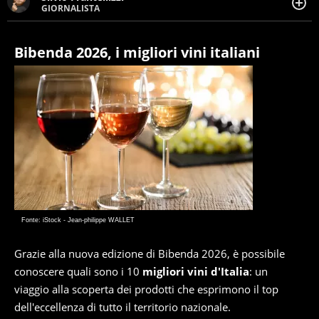
GIORNALISTA
Giornalista pubblicista. Da oltre dieci anni si occupa di
informazione sul web, scrivendo di sport, attualità,
cronaca, motori, spettacolo e videogame.
Bibenda 2026, i migliori vini italiani
Fonte: iStock - Jean-philippe WALLET
Grazie alla nuova edizione di Bibenda 2026, è possibile
conoscere quali sono i 10
migliori vini d'Italia
: un
viaggio alla scoperta dei prodotti che esprimono il top
dell'eccellenza di tutto il territorio nazionale.