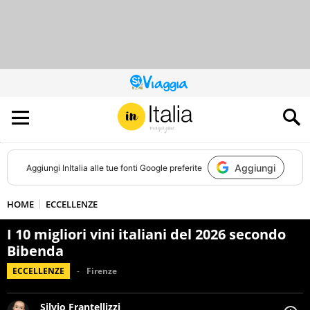
QUESTO
SITO
CONTRIBUISCE
ALL’AUDIENCE
DI
Aggiungi
Aggiungi
InItalia
alle tue fonti Google preferite
HOME
ECCELLENZE
I 10 migliori vini italiani del 2026 secondo
Bibenda
ECCELLENZE
Firenze
Silvio Frantellizzi