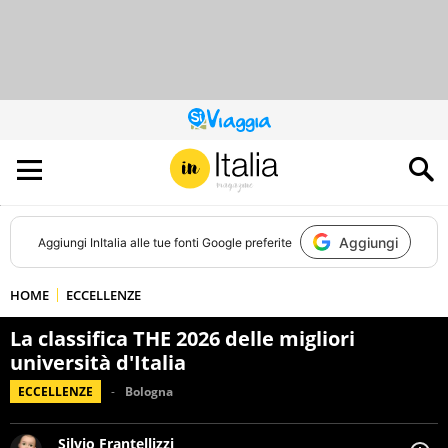
QUESTO
SITO
CONTRIBUISCE
ALL’AUDIENCE
DI
Aggiungi
Aggiungi
InItalia
alle tue fonti Google preferite
HOME
ECCELLENZE
La classifica THE 2026 delle migliori
università d'Italia
ECCELLENZE
Bologna
Silvio Frantellizzi