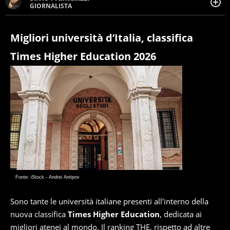
GIORNALISTA
Giornalista pubblicista. Da oltre dieci anni si occupa di
informazione sul web, scrivendo di sport, attualità,
cronaca, motori, spettacolo e videogame.
Migliori università d’Italia, classifica
Times Higher Education 2026
Fonte: iStock - Andrei Antipov
Sono tante le università italiane presenti all'interno della
nuova classifica
Times Higher Education
, dedicata ai
migliori atenei al mondo. Il ranking THE, rispetto ad altre