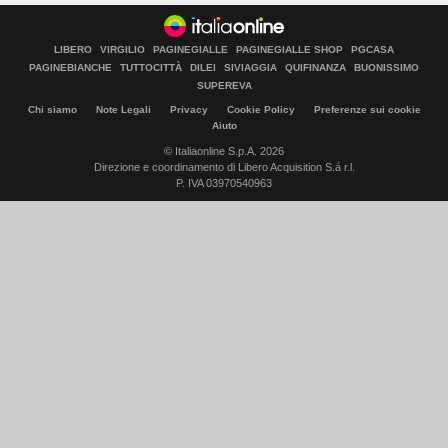
LIBERO
VIRGILIO
PAGINEGIALLE
PAGINEGIALLE SHOP
PGCASA
PAGINEBIANCHE
TUTTOCITTÀ
DILEI
SIVIAGGIA
QUIFINANZA
BUONISSIMO
SUPEREVA
Chi siamo
Note Legali
Privacy
Cookie Policy
Preferenze sui cookie
Aiuto
© Italiaonline S.p.A. 2026
Direzione e coordinamento di Libero Acquisition S.á r.l.
P. IVA 03970540963