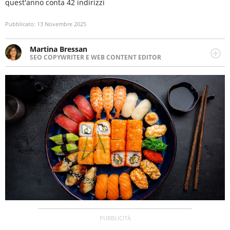
quest'anno conta 42 indirizzi
Pubblicato:
13 Novembre 2025
Martina Bressan
SEO COPYWRITER E WEB CONTENT EDITOR
Appassionata di viaggi, di trail running e di yoga, ama
scoprire nuovi posti e nuove culture. Curiosa,
determinata e intraprendente adora leggere ma
soprattutto scrivere.