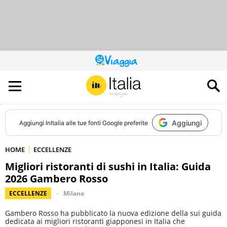
QUESTO
SITO
CONTRIBUISCE
ALL’AUDIENCE
DI
Aggiungi
Aggiungi
InItalia
alle tue fonti Google preferite
HOME
ECCELLENZE
Migliori ristoranti di sushi in Italia: Guida
2026 Gambero Rosso
ECCELLENZE
Milano
Gambero Rosso ha pubblicato la nuova edizione della sui guida
dedicata ai migliori ristoranti giapponesi in Italia che