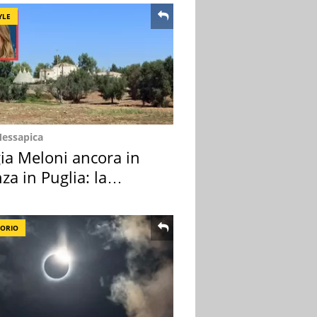
YLE
Messapica
ia Meloni ancora in
za in Puglia: la
ion scelta
TORIO