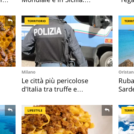
vacanza ma non solo
Tosc
TERRITORIO
TERRI
Milano
Orista
Le città più pericolose
Ruba 
d'Italia tra truffe e
Sarde
criminalità
50 a
LIFESTYLE
TERRI