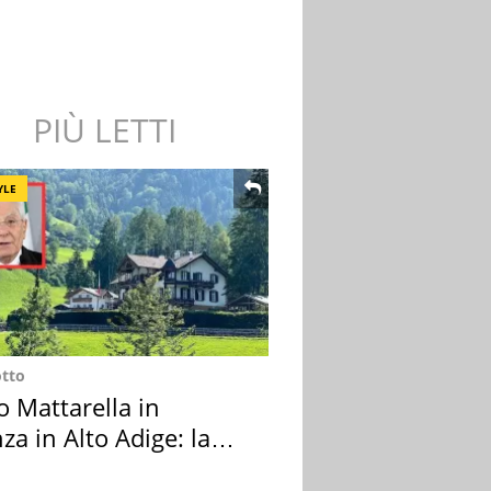
PIÙ LETTI
YLE
otto
o Mattarella in
za in Alto Adige: la
ion scelta