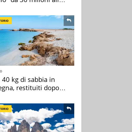
ana
TORIO
no
40 kg di sabbia in
gna, restituiti dopo
nni
TORIO