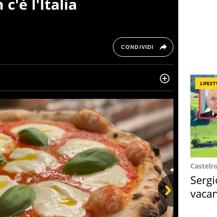
c'è l'Italia
CONDIVIDI
LIFEST
ta di belle storie e di viaggi, scrive da quando ne
ra, le piace tenersi informata su ciò che accade
Castelr
Sergi
vacan
locat
Next