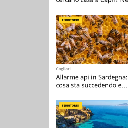
mirino una villa
TERRITORIO
Cagliari
Allarme api in Sardegna:
cosa sta succedendo e
perché
TERRITORIO