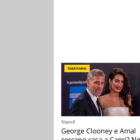
TERRITORIO
Napoli
George Clooney e Amal
cercano casa a Capri? Ne