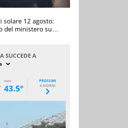
si solare 12 agosto:
o del ministero su
 osservarla