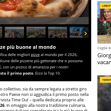
LIFEST
Next
zze più buone al mondo
Ceglie 
Giorg
ifica delle migliori
pizze
al mondo per il 2026,
vacan
lcune delle pizzerie più gettonate che si possono
E, con un pizzico di amarezza per i nostri
locat
ista il primo posto
. Ecco la Top 10.
TERRI
o collettivo, sia da sempre legata a stretto giro
ostro Paese non si aggiudica il primo posto nella
a rivista Time Out – quella dedicata proprio alle
026
. In omaggio alla nostra tradizione culinaria,
zzerie italiane considerate tra le più buone di