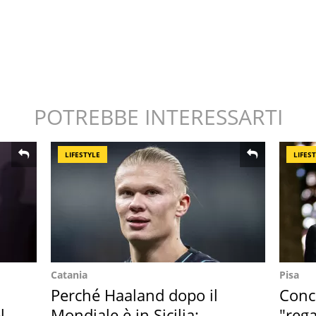
POTREBBE INTERESSARTI
LIFESTYLE
LIFES
Catania
Pisa
Perché Haaland dopo il
Conce
l
Mondiale è in Sicilia:
"rega