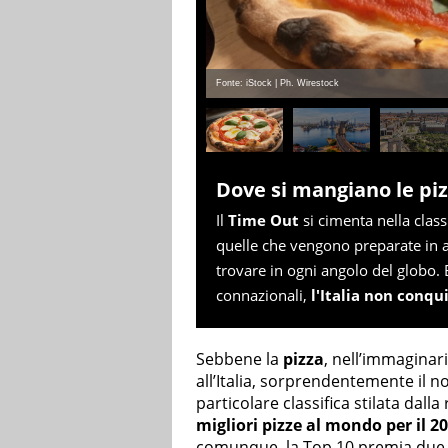
Fonte: iStock | Ph. Wirestock
Dove si mangiano le pi
Il
Time Out
si cimenta nella class
quelle che vengono preparate in a
trovare in ogni angolo del globo. 
connazionali,
l'Italia non conqu
Sebbene la
pizza
, nell’immaginari
all’Italia, sorprendentemente il n
particolare classifica stilata dall
migliori pizze al mondo per il 2
comunque, la Top 10 premia due pi