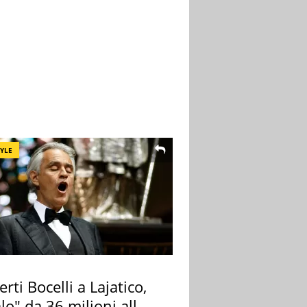
TYLE
rti Bocelli a Lajatico,
lo" da 36 milioni alla