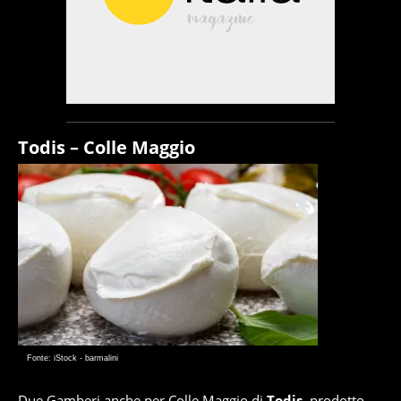
Todis – Colle Maggio
Fonte: iStock - barmalini
Due Gamberi anche per Colle Maggio di
Todis
, prodotto