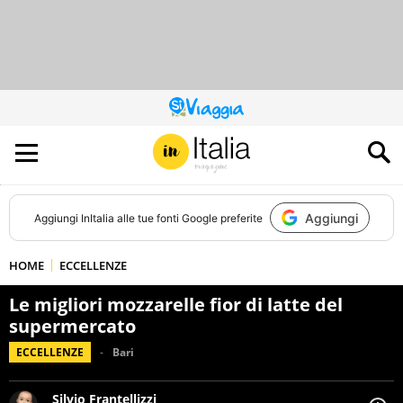
QUESTO
SITO
CONTRIBUISCE
ALL’AUDIENCE
DI
Aggiungi
Aggiungi
InItalia
alle tue fonti Google preferite
HOME
ECCELLENZE
Le migliori mozzarelle fior di latte del
supermercato
ECCELLENZE
Bari
Silvio Frantellizzi