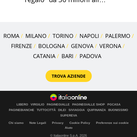
Toscana
ROMA
MILANO
TORINO
NAPOLI
PALERMO
FIRENZE
BOLOGNA
GENOVA
VERONA
CATANIA
BARI
PADOVA
TROVA AZIENDE
LIBERO
VIRGILIO
PAGINEGIALLE
PAGINEGIALLE SHOP
PGCASA
PAGINEBIANCHE
TUTTOCITTÀ
DILEI
SIVIAGGIA
QUIFINANZA
BUONISSIMO
SUPEREVA
Chi siamo
Note Legali
Privacy
Cookie Policy
Preferenze sui cookie
Aiuto
© Italiaonline S.p.A. 2026