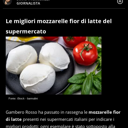
GIORNALISTA
Giornalista pubblicista. Da oltre dieci anni si occupa di
informazione sul web, scrivendo di sport, attualità,
cronaca, motori, spettacolo e videogame.
Le migliori mozzarelle fior di latte del
supermercato
Fonte: iStock - barmalini
Gambero Rosso ha passato in rassegna le
mozzarelle fior
di latte
presenti nei supermercati italiani per indicare i
migliori prodotti: ogni esemplare è stato sottoposto alla