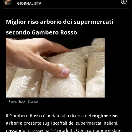
GIORNALISTA
Giornalista pubblicista. Da oltre dieci anni si occupa di
informazione sul web, scrivendo di sport, attualità,
cronaca, motori, spettacolo e videogame.
Miglior riso arborio dei supermercati
secondo Gambero Rosso
Fonte: iStock - Stockah
Il Gambero Rosso è andato alla ricerca del
miglior riso
arborio
presente sugli scaffali dei supermercati italiani,
passando in rassegna 12 prodotti. Ogni campione è stato