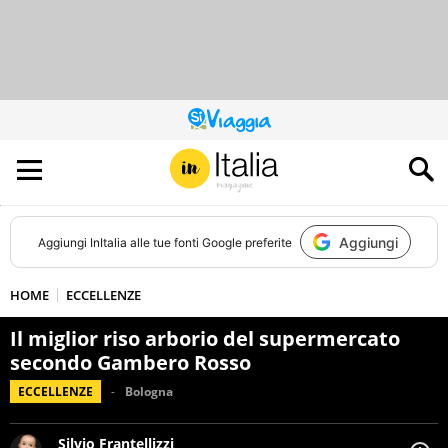
QUESTO
SITO
CONTRIBUISCE
ALL’AUDIENCE
DI
Aggiungi
Aggiungi
InItalia
alle tue fonti Google preferite
HOME
ECCELLENZE
Il miglior riso arborio del supermercato
secondo Gambero Rosso
ECCELLENZE
Bologna
Silvio Frantellizzi