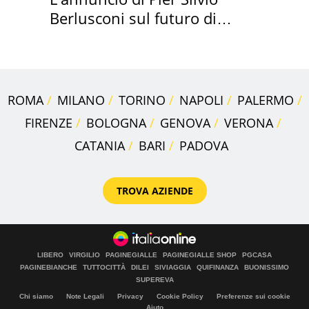
Berlusconi sul futuro di
Villa Certosa
ROMA
MILANO
TORINO
NAPOLI
PALERMO
FIRENZE
BOLOGNA
GENOVA
VERONA
CATANIA
BARI
PADOVA
TROVA AZIENDE
LIBERO
VIRGILIO
PAGINEGIALLE
PAGINEGIALLE SHOP
PGCASA
PAGINEBIANCHE
TUTTOCITTÀ
DILEI
SIVIAGGIA
QUIFINANZA
BUONISSIMO
SUPEREVA
Chi siamo
Note Legali
Privacy
Cookie Policy
Preferenze sui cookie
Aiuto