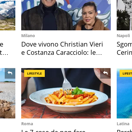
Milano
Napoli
re
Dove vivono Christian Vieri
Sgom
ta
e Costanza Caracciolo: le
Ceri
loro case
faran
LIFESTYLE
LIFES
Roma
Latina