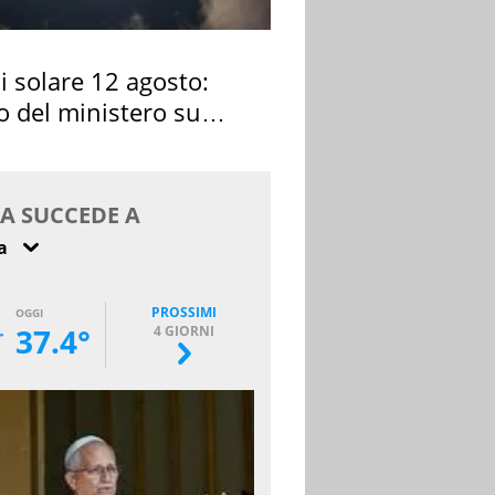
si solare 12 agosto:
o del ministero su
 osservarla