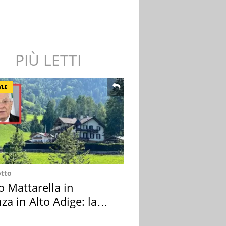
PIÙ LETTI
YLE
otto
o Mattarella in
za in Alto Adige: la
ion scelta