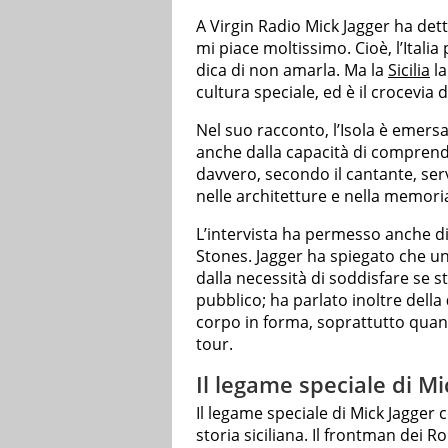
A Virgin Radio Mick Jagger ha detto:
mi piace moltissimo. Cioè, l’Italia 
dica di non amarla. Ma la
Sicilia
la
cultura speciale, ed è il crocevia d
Nel suo racconto, l’Isola è emers
anche dalla capacità di comprender
davvero, secondo il cantante, se
nelle architetture e nella memoria
L’intervista ha permesso anche di
Stones. Jagger ha spiegato che un
dalla necessità di soddisfare se stes
pubblico; ha parlato inoltre della
corpo in forma, soprattutto quand
tour.
Il legame speciale di Mic
Il legame speciale di Mick Jagger c
storia siciliana. Il frontman dei R