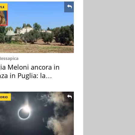
YLE
Messapica
ia Meloni ancora in
za in Puglia: la
ion scelta
TORIO