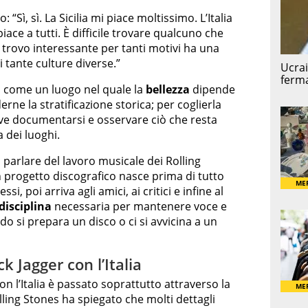
 “Sì, sì. La Sicilia mi piace moltissimo. L’Italia
piace a tutti. È difficile trovare qualcuno che
 trovo interessante per tanti motivi ha una
i tante culture diverse.”
a come un luogo nel quale la
bellezza
dipende
ne la stratificazione storica; per coglierla
rve documentarsi e osservare ciò che resta
 dei luoghi.
 parlare del lavoro musicale dei Rolling
 progetto discografico nasce prima di tutto
si, poi arriva agli amici, ai critici e infine al
disciplina
necessaria per mantenere voce e
o si prepara un disco o ci si avvicina a un
k Jagger con l’Italia
on l’Italia è passato soprattutto attraverso la
olling Stones ha spiegato che molti dettagli