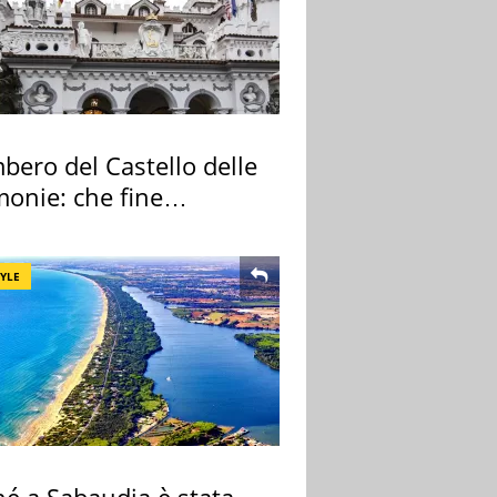
bero del Castello delle
monie: che fine
no i mobili
TYLE