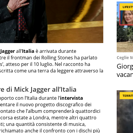
LIFEST
 Jagger
all’
Italia
è arrivata durante
ntre il frontman dei Rolling Stones ha parlato
Ceglie 
, atteso per il 10 luglio. Nel racconto ha
Giorg
escritta come una terra da leggere attraverso la
vacan
locat
 di Mick Jagger all’Italia
TERRI
orto con l’Italia durante l’
intervista
sentare il nuovo progetto discografico dei
accontato che l’album comprenderà quattordici
a scorsa estate a Londra, mentre altri quattro
i; una quantità consistente di musica,
richiamato anche il confronto con i dischi più