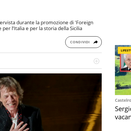
tervista durante la promozione di 'Foreign
r l’Italia e per la storia della Sicilia
CONDIVIDI
LIFEST
missione! Specializzata in storytelling di viaggi,
 e coach di scrittura creativa.
Castelr
Sergi
vacan
locat