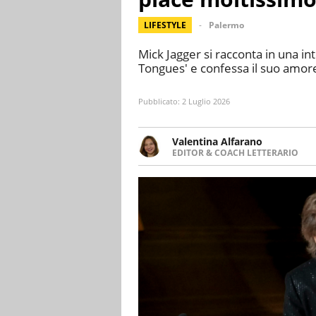
LIFESTYLE
Palermo
Mick Jagger si racconta in una in
Tongues' e confessa il suo amore pe
Pubblicato:
2 Luglio 2026
Valentina Alfarano
EDITOR & COACH LETTERARIO
LINKEDIN
Lavorare con le storie è la mia 
INSTAGRAM
lavoro come editor di narrativa