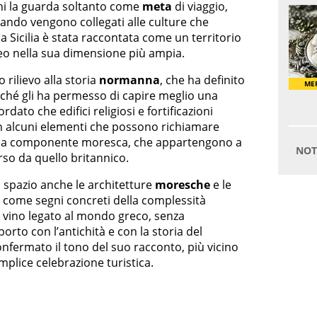
 chi la guarda soltanto come
meta
di viaggio,
ando vengono collegati alle culture che
la Sicilia è stata raccontata come un territorio
eo nella sua dimensione più ampia.
o rilievo alla storia
normanna
, che ha definito
ché gli ha permesso di capire meglio una
ordato che edifici religiosi e fortificazioni
n alcuni elementi che possono richiamare
ti alla componente moresca, che appartengono a
rso da quello britannico.
 spazio anche le architetture
moresche
e le
 come segni concreti della complessità
 il vino legato al mondo greco, senza
orto con l’antichità e con la storia del
confermato il tono del suo racconto, più vicino
emplice celebrazione turistica.