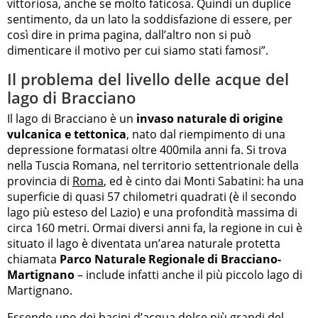
vittoriosa, anche se molto faticosa. Quindi un duplice
sentimento, da un lato la soddisfazione di essere, per
così dire in prima pagina, dall’altro non si può
dimenticare il motivo per cui siamo stati famosi”.
Il problema del livello delle acque del
lago di Bracciano
Il lago di Bracciano è un
invaso naturale di origine
vulcanica e tettonica
, nato dal riempimento di una
depressione formatasi oltre 400mila anni fa. Si trova
nella Tuscia Romana, nel territorio settentrionale della
provincia di
Roma
, ed è cinto dai Monti Sabatini: ha una
superficie di quasi 57 chilometri quadrati (è il secondo
lago più esteso del Lazio) e una profondità massima di
circa 160 metri. Ormai diversi anni fa, la regione in cui è
situato il lago è diventata un’area naturale protetta
chiamata
Parco Naturale Regionale di Bracciano-
Martignano
– include infatti anche il più piccolo lago di
Martignano.
Essendo uno dei bacini d’acqua dolce più grandi del