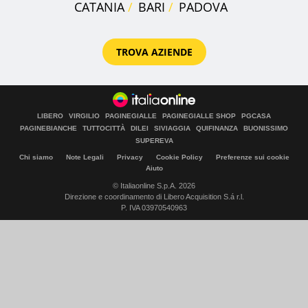
CATANIA
BARI
PADOVA
TROVA AZIENDE
LIBERO
VIRGILIO
PAGINEGIALLE
PAGINEGIALLE SHOP
PGCASA
PAGINEBIANCHE
TUTTOCITTÀ
DILEI
SIVIAGGIA
QUIFINANZA
BUONISSIMO
SUPEREVA
Chi siamo
Note Legali
Privacy
Cookie Policy
Preferenze sui cookie
Aiuto
© Italiaonline S.p.A. 2026
Direzione e coordinamento di Libero Acquisition S.á r.l.
P. IVA 03970540963