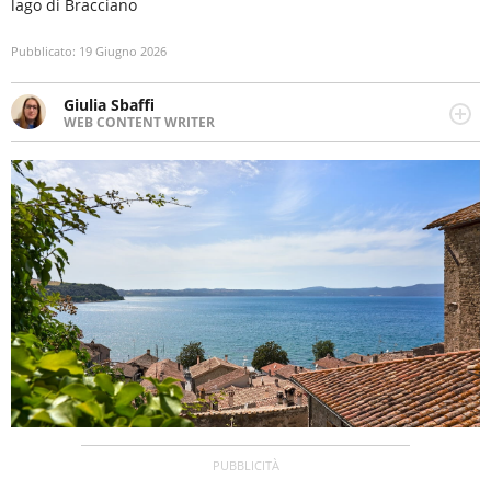
lago di Bracciano
Pubblicato:
19 Giugno 2026
Giulia Sbaffi
WEB CONTENT WRITER
Web content writer appassionata di belle storie e di
viaggi, scrive da quando ne ha memoria. Curiosa per
natura, le piace tenersi informata su ciò che accade
intorno a lei.