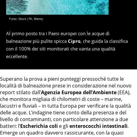
Fonte: iStock | Ph. Mlenny
Al primo posto tra i Paesi europei con le acque di
balneazione più pulite spicca
Cipro
, che guida la classifica
con il 100% dei siti monitorati che vanta una qualità
eccellente.
Superano la prova a pieni punteggi pressoché tutte le
località di balneazione prese in considerazione nel nuovo
report stilato dall’
Agenzia Europea dell’Ambiente
(EEA),
che monitora migliaia di chilometri di coste – marine,
lacustri e fluviali – in tutta Europa per verificare la qualità
delle acque. L’indagine tiene conto della presenza e del
livello di contaminanti, con particolare attenzione a due
batteri: l’
Escherichia coli
e gli
enterococchi intestinali
.
Emerge un quadro davvero rassicurante, con la quasi