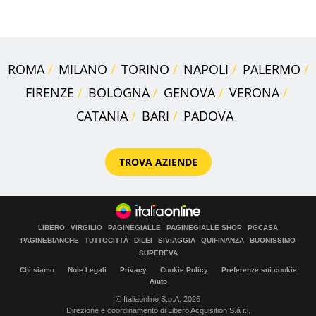
Sud"
ROMA
MILANO
TORINO
NAPOLI
PALERMO
FIRENZE
BOLOGNA
GENOVA
VERONA
CATANIA
BARI
PADOVA
TROVA AZIENDE
LIBERO
VIRGILIO
PAGINEGIALLE
PAGINEGIALLE SHOP
PGCASA
PAGINEBIANCHE
TUTTOCITTÀ
DILEI
SIVIAGGIA
QUIFINANZA
BUONISSIMO
SUPEREVA
Chi siamo
Note Legali
Privacy
Cookie Policy
Preferenze sui cookie
Aiuto
© Italiaonline S.p.A. 2026
Direzione e coordinamento di Libero Acquisition S.á r.l.