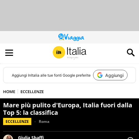
QUESTO
SITO
CONTRIBUISCE
ALL’AUDIENCE
DI
Aggiungi
Aggiungi
InItalia
alle tue fonti Google preferite
HOME
ECCELLENZE
Mare più pulito d'Europa, Italia fuori dalla
Top 5: la classifica
ECCELLENZE
Roma
Giulia Sbaffi