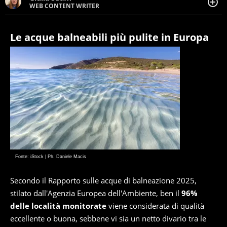
WEB CONTENT WRITER
Web content writer appassionata di belle storie e di
viaggi, scrive da quando ne ha memoria. Curiosa per
natura, le piace tenersi informata su ciò che accade
Le acque balneabili più pulite in Europa
intorno a lei.
Fonte: iStock | Ph. Daniele Macis
Secondo il Rapporto sulle acque di balneazione 2025,
stilato dall'Agenzia Europea dell'Ambiente, ben il
96%
delle località monitorate
viene considerata di qualità
eccellente o buona, sebbene vi sia un netto divario tra le