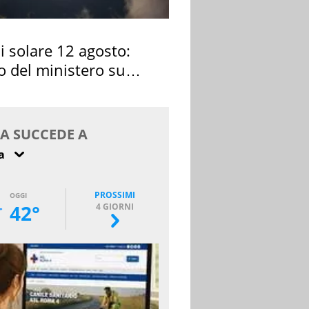
si solare 12 agosto:
o del ministero su
 osservarla