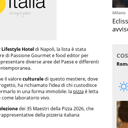
Milano
Eclis
avvis
come
Lifestyle Hotel
di Napoli, la lista è stata
ore di Passione Gourmet e food editor per
rappresentare diverse aree del Paese e differenti
 contemporanea.
e il valore
culturale
di questo mestiere, dove
progetto, ha richiamato l’idea di chi custodisce
fermarlo in una forma immobile: la
pizza
è letta
come laboratorio vivo.
elezione
dei 35 Maestri della Pizza 2026, che
rappresentative della pizzeria italiana