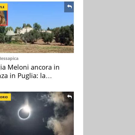
YLE
Messapica
ia Meloni ancora in
za in Puglia: la
ion scelta
TORIO