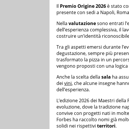
Il
Premio Origine 2026
è stato co
presente con sedi a Napoli, Roma
Nella
valutazione
sono entrati l’e
dell’esperienza complessiva, il la
costruire un’identità riconoscibile
Tra gli aspetti emersi durante l’e
degustazione, sempre più presenti
trasformato la pizza in un percors
vengono proposti con una logica p
Anche la scelta della
sala
ha assun
dei
vini
, che alcune insegne hann
dell’esperienza.
L’edizione 2026 dei Maestri della 
evoluzione, dove la tradizione na
convive con progetti nati in molte 
Forbes ha raccolto nomi già molto
solidi nei rispettivi
territori
.