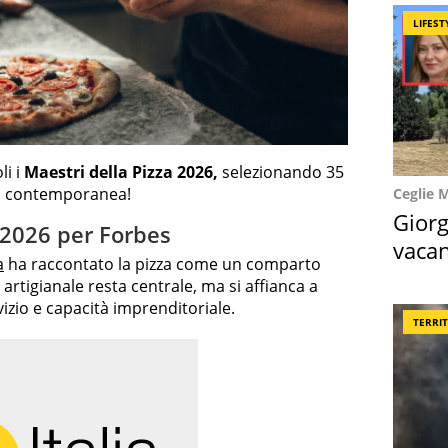
LIFEST
i i
Maestri della Pizza 2026,
selezionando 35
ana contemporanea!
Ceglie 
Giorg
a 2026 per Forbes
vacan
a
ha raccontato la pizza come un comparto
locat
 artigianale resta centrale, ma si affianca a
vizio e capacità imprenditoriale.
TERRI