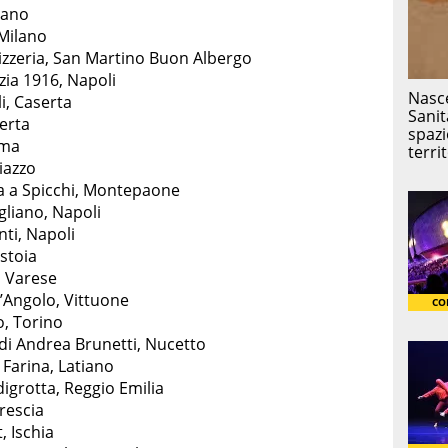
lano
 Milano
zzeria, San Martino Buon Albergo
zia 1916, Napoli
i, Caserta
serta
oma
iazzo
a a Spicchi, Montepaone
gliano, Napoli
nti, Napoli
stoia
, Varese
l’Angolo, Vittuone
o, Torino
 di Andrea Brunetti, Nucetto
 Farina, Latiano
igrotta, Reggio Emilia
rescia
, Ischia