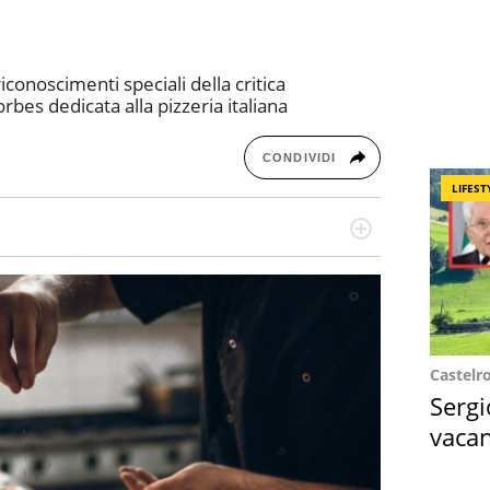
riconoscimenti speciali della critica
bes dedicata alla pizzeria italiana
CONDIVIDI
LIFEST
missione! Specializzata in storytelling di viaggi,
 e coach di scrittura creativa.
Castelr
Sergi
vacan
locat