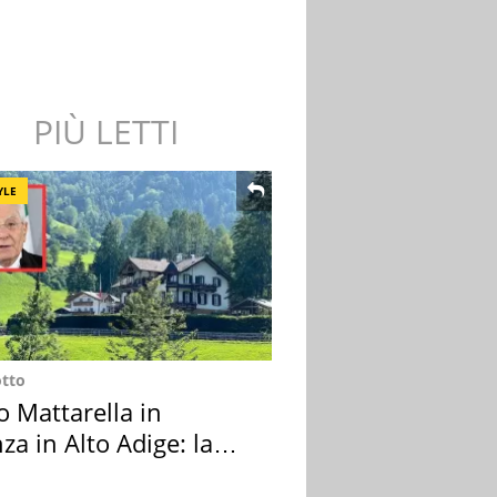
PIÙ LETTI
YLE
otto
o Mattarella in
za in Alto Adige: la
ion scelta