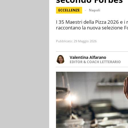
ECCELLENZE
Napoli
I 35 Maestri della Pizza 2026 e i 
raccontano la nuova selezione For
Pubblicato:
29 Maggio 2026
Valentina Alfarano
EDITOR & COACH LETTERARIO
LINKEDIN
Lavorare con le storie è la mia 
INSTAGRAM
lavoro come editor di narrativa