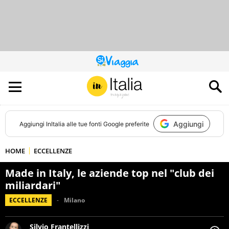
QUESTO
SITO
CONTRIBUISCE
ALL’AUDIENCE
DI
Aggiungi
Aggiungi
InItalia
alle tue fonti Google preferite
HOME
ECCELLENZE
Made in Italy, le aziende top nel "club dei
miliardari"
ECCELLENZE
Milano
Silvio Frantellizzi