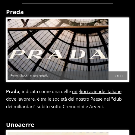
Prada
Fonte: iStock - mauro_grigollo
5
di
11
Prada
, indicata come una delle
migliori aziende italiane
dove lavorare
, è tra le società del nostro Paese nel "club
dei miliardari" subito sotto Cremonini e Arvedi.
Unoaerre