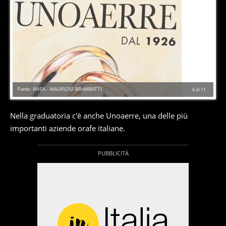
Fonte: ANSA - MAURIZIO BRAMBATTI
6
di
11
Nella graduatoria c'è anche Unoaerre, una delle più
importanti aziende orafe italiane.