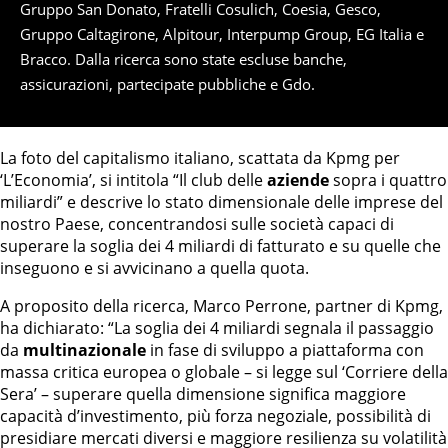
Gruppo San Donato, Fratelli Cosulich, Coesia, Gesco,
Gruppo Caltagirone, Alpitour, Interpump Group, EG Italia e
Bracco. Dalla ricerca sono state escluse banche,
assicurazioni, partecipate pubbliche e Gdo.
La foto del capitalismo italiano, scattata da Kpmg per
‘L’Economia’, si intitola “Il club delle
aziende
sopra i quattro
miliardi” e descrive lo stato dimensionale delle imprese del
nostro Paese, concentrandosi sulle società capaci di
superare la soglia dei 4 miliardi di fatturato e su quelle che
inseguono e si avvicinano a quella quota.
A proposito della ricerca, Marco Perrone, partner di Kpmg,
ha dichiarato: “La soglia dei 4 miliardi segnala il passaggio
da
multinazionale
in fase di sviluppo a piattaforma con
massa critica europea o globale – si legge sul ‘Corriere della
Sera’ – superare quella dimensione significa maggiore
capacità d’investimento, più forza negoziale, possibilità di
presidiare mercati diversi e maggiore resilienza su volatilità