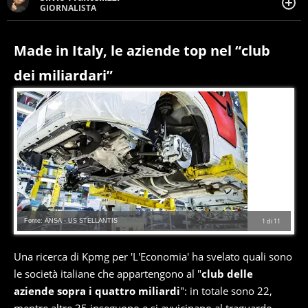
GIORNALISTA
Giornalista pubblicista. Da oltre dieci anni si occupa di
informazione sul web, scrivendo di sport, attualità,
cronaca, motori, spettacolo e videogame.
Made in Italy, le aziende top nel “club
dei miliardari”
Fonte: ANSA - US STELLANTIS
1
di
11
Una ricerca di Kpmg per 'L'Economia' ha svelato quali sono
le società italiane che appartengono al "
club delle
aziende sopra i quattro miliardi
": in totale sono 22,