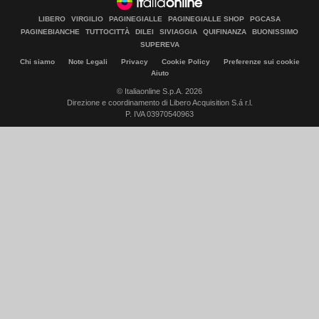
LIBERO
VIRGILIO
PAGINEGIALLE
PAGINEGIALLE SHOP
PGCASA
PAGINEBIANCHE
TUTTOCITTÀ
DILEI
SIVIAGGIA
QUIFINANZA
BUONISSIMO
SUPEREVA
Chi siamo
Note Legali
Privacy
Cookie Policy
Preferenze sui cookie
Aiuto
© Italiaonline S.p.A. 2026
Direzione e coordinamento di Libero Acquisition S.á r.l.
P. IVA 03970540963