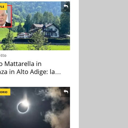
YLE
otto
o Mattarella in
za in Alto Adige: la
ion scelta
TORIO