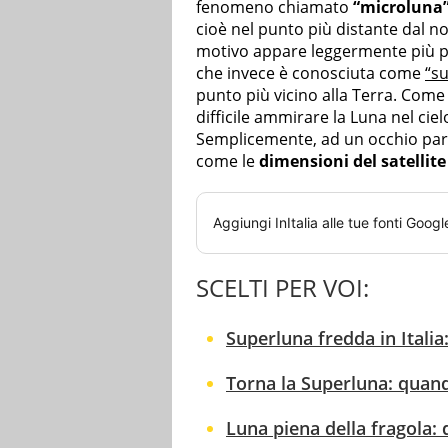
fenomeno chiamato
“microluna
cioè nel punto più distante dal n
motivo appare leggermente più pi
che invece è conosciuta come
“s
punto più vicino alla Terra. Come 
difficile ammirare la Luna nel ci
Semplicemente, ad un occhio part
come le
dimensioni del satellite
Aggiungi
InItalia
alle tue fonti Googl
SCELTI PER VOI:
Superluna fredda in Itali
Torna la Superluna: quand
Luna piena della fragola: 