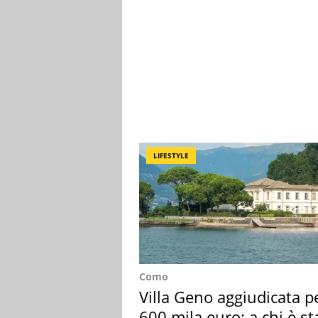
LIFESTYLE
Como
Villa Geno aggiudicata p
600 mila euro: a chi è st