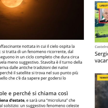
LIFEST
affascinante nottata in cui il cielo ospita la
Castelr
a: si tratta di un fenomeno ricorrente, dal
Sergi
seguono in un ciclo completo che dura circa
vacan
ela meno suggestivo. Stavolta è il turno della
locat
eriva dalle antiche tradizioni dei nativi
erché il satellite si trova nel suo punto più
uello che c’è da sapere per godersi lo
TERRI
ole e perché si chiama così
iena d’estate
, e sarà una “microluna” che
dal solstizio: un suggestivo fenomeno celeste