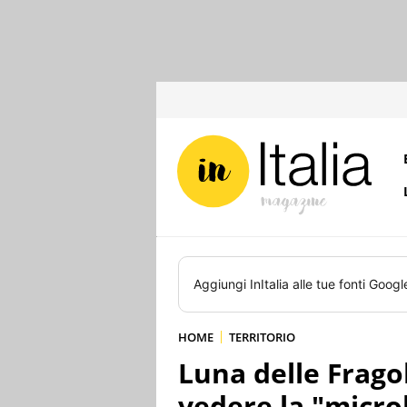
Aggiungi
InItalia
alle tue fonti Googl
HOME
TERRITORIO
Luna delle Frago
vedere la "microl