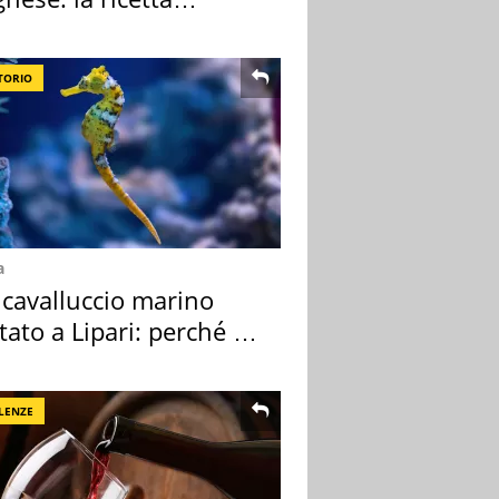
lata" è un caso
TORIO
a
 cavalluccio marino
tato a Lipari: perché è
ale
LENZE