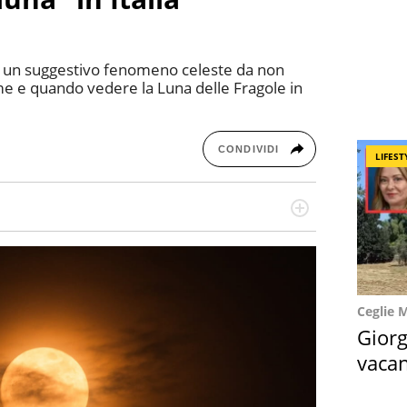
rci un suggestivo fenomeno celeste da non
me e quando vedere la Luna delle Fragole in
CONDIVIDI
LIFEST
a di belle storie e di viaggi, scrive da quando ne
a, le piace tenersi informata su ciò che accade
Ceglie 
Giorg
vacan
locat