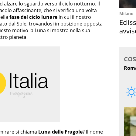
d alzare lo sguardo verso il cielo notturno. Il
colo affascinante, che si verifica una volta
Milano
uella
fase del ciclo lunare
in cui il nostro
Eclis
nato dal
Sole
, trovandosi in posizione opposta
avvis
questo motivo la Luna si mostra nella sua
stro pianeta.
come
mirare si chiama
Luna delle Fragole
? Il nome