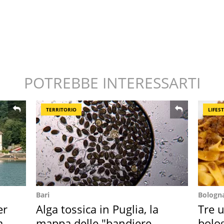
POTREBBE INTERESSARTI
TERRITORIO
LIFES
Bari
Bologn
er
Alga tossica in Puglia, la
Tre u
ata
mappa delle "bandiere
bolog