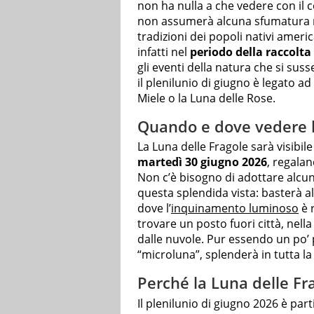
non ha nulla a che vedere con il c
non assumerà alcuna sfumatura ro
tradizioni dei popoli nativi ameri
infatti nel
periodo della raccolta 
gli eventi della natura che si su
il plenilunio di giugno è legato a
Miele o la Luna delle Rose.
Quando e dove vedere la
La Luna delle Fragole sarà visibile 
martedì 30 giugno 2026
, regala
Non c’è bisogno di adottare alcu
questa splendida vista: basterà alz
dove l’
inquinamento luminoso
è 
trovare un posto fuori città, nell
dalle nuvole. Pur essendo un po’ pi
“microluna”, splenderà in tutta l
Perché la Luna delle Fr
Il plenilunio di giugno 2026 è pa