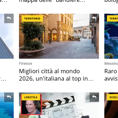
rosse"
"stel
TERRITORIO
TERRI
Firenze
Messin
Migliori città al mondo
Raro
ro
2026, un'italiana al top in
avvis
Europa
speci
LIFESTYLE
ECCEL