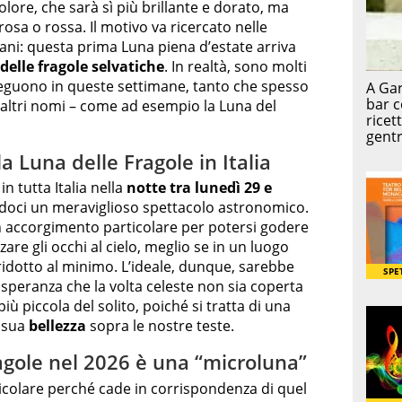
olore, che sarà sì più brillante e dorato, ma
sa o rossa. Il motivo va ricercato nelle
cani: questa prima Luna piena d’estate arriva
delle fragole selvatiche
. In realtà, sono molti
sseguono in queste settimane, tanto che spesso
d altri nomi – come ad esempio la Luna del
 Luna delle Fragole in Italia
in tutta Italia nella
notte tra lunedì 29 e
ndoci un meraviglioso spettacolo astronomico.
n accorgimento particolare per potersi godere
are gli occhi al cielo, meglio se in un luogo
ridotto al minimo. L’ideale, dunque, sarebbe
a speranza che la volta celeste non sia coperta
ù piccola del solito, poiché si tratta di una
a sua
bellezza
sopra le nostre teste.
agole nel 2026 è una “microluna”
rticolare perché cade in corrispondenza di quel