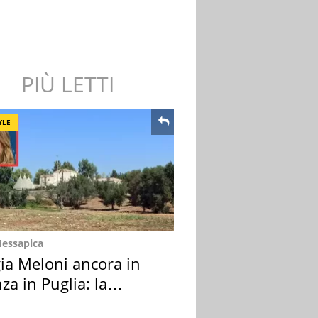
PIÙ LETTI
YLE
Messapica
ia Meloni ancora in
za in Puglia: la
ion scelta