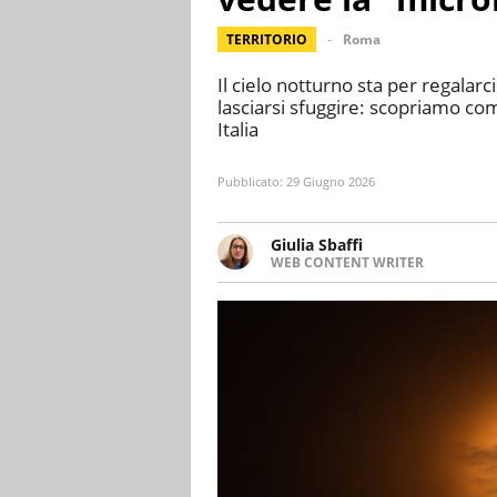
TERRITORIO
Roma
Il cielo notturno sta per regala
lasciarsi sfuggire: scopriamo co
Italia
Pubblicato:
29 Giugno 2026
Giulia Sbaffi
WEB CONTENT WRITER
Web content writer appassionat
ha memoria. Curiosa per natur
intorno a lei.