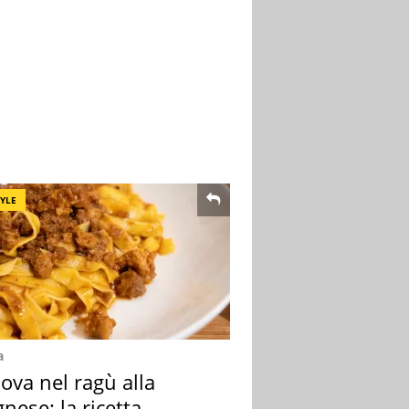
TYLE
a
ova nel ragù alla
nese: la ricetta