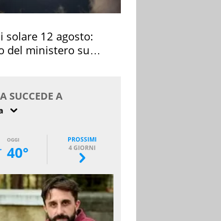
si solare 12 agosto:
o del ministero su
 osservarla