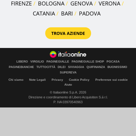
FIRENZE
BOLOGNA
GENOVA
VERONA
CATANIA
BARI
PADOVA
TROVA AZIENDE
LIBERO
VIRGILIO
PAGINEGIALLE
PAGINEGIALLE SHOP
PGCASA
PAGINEBIANCHE
TUTTOCITTÀ
DILEI
SIVIAGGIA
QUIFINANZA
BUONISSIMO
SUPEREVA
Chi siamo
Note Legali
Privacy
Cookie Policy
Preferenze sui cookie
Aiuto
© Italiaonline S.p.A. 2026
Direzione e coordinamento di Libero Acquisition S.á r.l.
P. IVA 03970540963