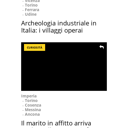
Vicenza
Torino
Ferrara
Udine
Archeologia industriale in
Italia: i villaggi operai
CURIOSITÀ
Imperia
Torino
Cosenza
Messina
Ancona
Il marito in affitto arriva