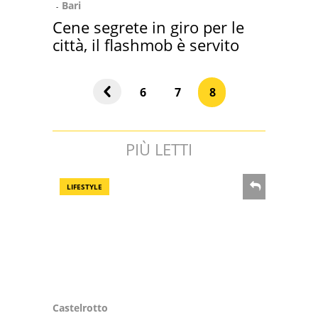
Bari
Cene segrete in giro per le
città, il flashmob è servito
6
7
8
PIÙ LETTI
LIFESTYLE
Castelrotto