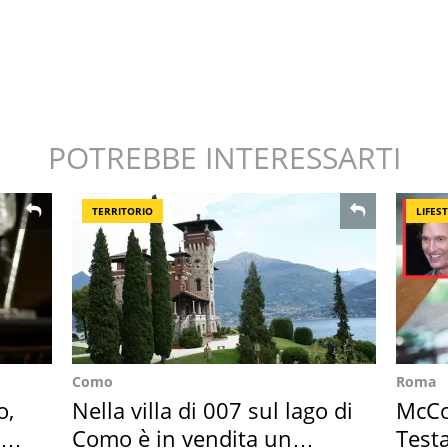
POTREBBE INTERESSARTI
TERRITORIO
LIFES
Como
Roma
o,
Nella villa di 007 sul lago di
McCo
la
Como è in vendita un
Testa