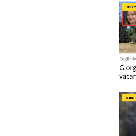
LIFEST
Ceglie 
Giorg
vacan
locat
TERRI