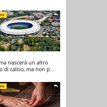
ano a rompe er c..."
TYLE
ma nascerà un altro
o di calcio, ma non per
 e Lazio
TYLE