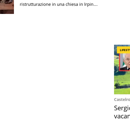
ristrutturazione in una chiesa in Irpinia,
gli archeologi hanno ritrovato i resti
mummificati di una giovane
nobildonna dell'800
LIFEST
Castelr
Sergi
vacan
locat