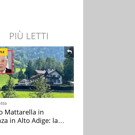
PIÙ LETTI
YLE
otto
o Mattarella in
za in Alto Adige: la
ion scelta