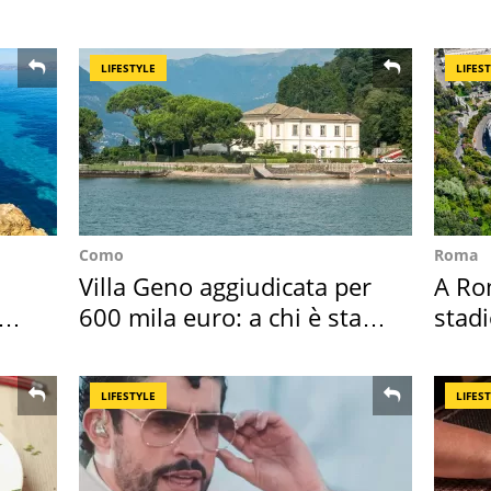
appartamento
Posit
LIFESTYLE
LIFES
Como
Roma
Villa Geno aggiudicata per
A Ro
600 mila euro: a chi è stata
stadi
assegnata
Roma
LIFESTYLE
LIFES