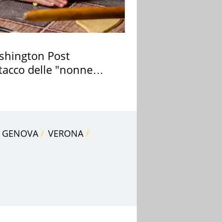
ashington Post
ttacco delle "nonne
a pasta" a Roma
GENOVA
VERONA