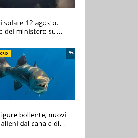
si solare 12 agosto:
o del ministero su
 osservarla
TORIO
igure bollente, nuovi
 alieni dal canale di