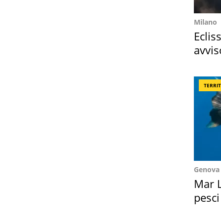
Milano
Eclis
avvis
come
TERRI
Genova
Mar L
pesci
Suez