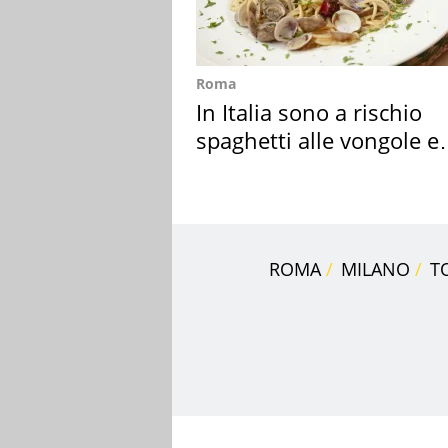
Roma
In Italia sono a rischio
spaghetti alle vongole e
sautè di cozze
ROMA
MILANO
T