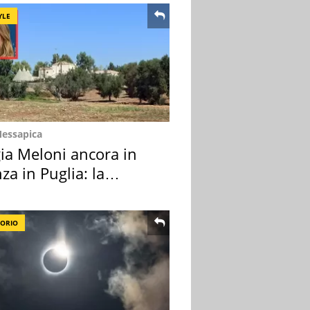
YLE
Messapica
ia Meloni ancora in
za in Puglia: la
ion scelta
TORIO