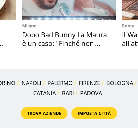
Milano
Roma
Dopo Bad Bunny La Maura
Il W
è un caso: "Finché non
all'a
scappa il morto"
dell
ORINO
NAPOLI
PALERMO
FIRENZE
BOLOGNA
CATANIA
BARI
PADOVA
TROVA AZIENDE
IMPOSTA CITTÀ