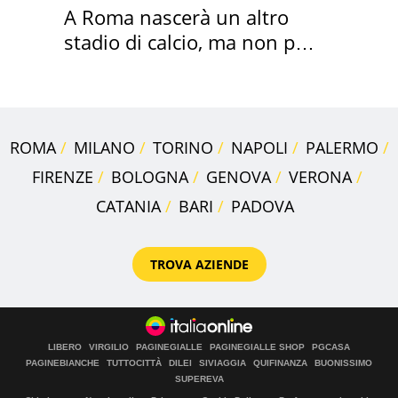
A Roma nascerà un altro
stadio di calcio, ma non per
Roma e Lazio
ROMA
MILANO
TORINO
NAPOLI
PALERMO
FIRENZE
BOLOGNA
GENOVA
VERONA
CATANIA
BARI
PADOVA
TROVA AZIENDE
LIBERO
VIRGILIO
PAGINEGIALLE
PAGINEGIALLE SHOP
PGCASA
PAGINEBIANCHE
TUTTOCITTÀ
DILEI
SIVIAGGIA
QUIFINANZA
BUONISSIMO
SUPEREVA