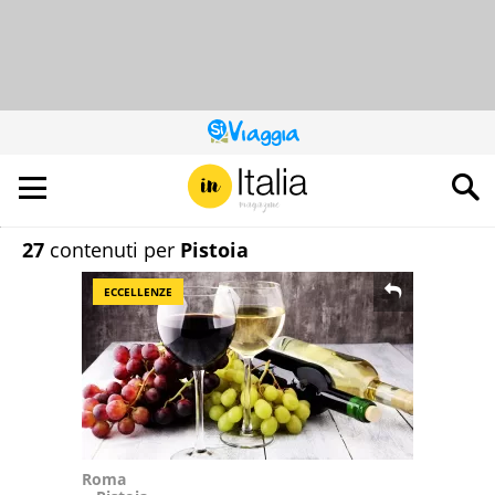
QUESTO
SITO
CONTRIBUISCE
ALL’AUDIENCE
DI
27
contenuti per
Pistoia
ECCELLENZE
Roma