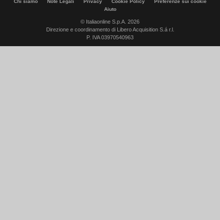
Chi siamo
Note Legali
Privacy
Cookie Policy
Preferenze sui cookie
Aiuto
© Italiaonline S.p.A. 2026
Direzione e coordinamento di Libero Acquisition S.á r.l.
P. IVA 03970540963