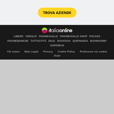
TROVA AZIENDE
LIBERO
VIRGILIO
PAGINEGIALLE
PAGINEGIALLE SHOP
PGCASA
PAGINEBIANCHE
TUTTOCITTÀ
DILEI
SIVIAGGIA
QUIFINANZA
BUONISSIMO
SUPEREVA
Chi siamo
Note Legali
Privacy
Cookie Policy
Preferenze sui cookie
Aiuto
© Italiaonline S.p.A. 2026
Direzione e coordinamento di Libero Acquisition S.á r.l.
P. IVA 03970540963