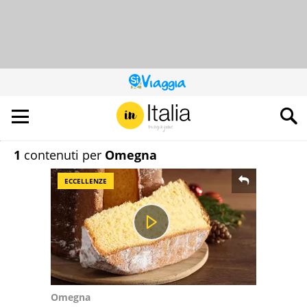
QUESTO
SITO
CONTRIBUISCE
ALL’AUDIENCE
DI
1
contenuti per
Omegna
ECCELLENZE
Omegna