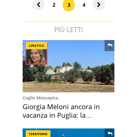
2
3
4
PIÙ LETTI
LIFESTYLE
Ceglie Messapica
Giorgia Meloni ancora in
vacanza in Puglia: la
location scelta
TERRITORIO