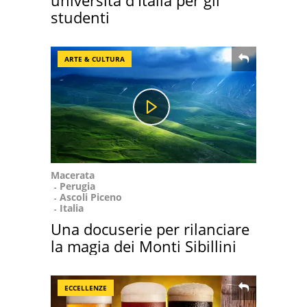
università d'Italia per gli
studenti
ARTE & CULTURA
Macerata
Perugia
Ascoli Piceno
Italia
Una docuserie per rilanciare
la magia dei Monti Sibillini
ECCELLENZE