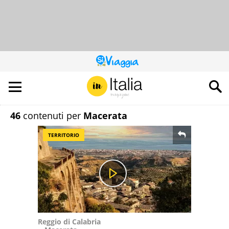
QUESTO
SITO
CONTRIBUISCE
ALL’AUDIENCE
DI
46
contenuti per
Macerata
TERRITORIO
Reggio di Calabria