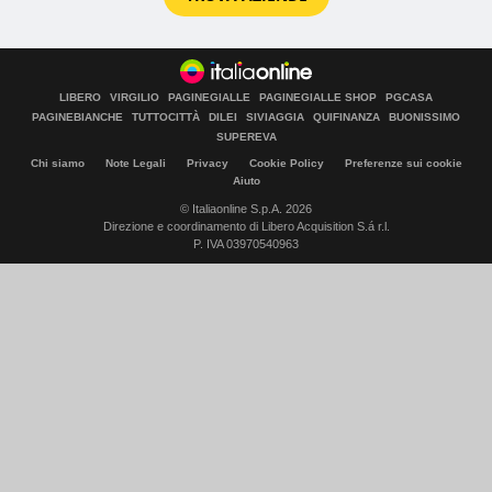
LIBERO
VIRGILIO
PAGINEGIALLE
PAGINEGIALLE SHOP
PGCASA
PAGINEBIANCHE
TUTTOCITTÀ
DILEI
SIVIAGGIA
QUIFINANZA
BUONISSIMO
SUPEREVA
Chi siamo
Note Legali
Privacy
Cookie Policy
Preferenze sui cookie
Aiuto
© Italiaonline S.p.A. 2026
Direzione e coordinamento di Libero Acquisition S.á r.l.
P. IVA 03970540963