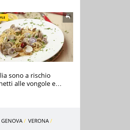
e"
TYLE
alia sono a rischio
etti alle vongole e
 di cozze
GENOVA
VERONA