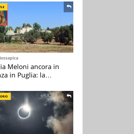
YLE
Messapica
ia Meloni ancora in
za in Puglia: la
ion scelta
TORIO