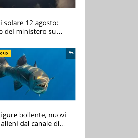
si solare 12 agosto:
o del ministero su
 osservarla
TORIO
igure bollente, nuovi
 alieni dal canale di