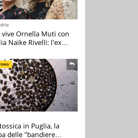
dria
 vive Ornella Muti con
glia Naike Rivelli: l'ex
zia
TORIO
tossica in Puglia, la
a delle "bandiere