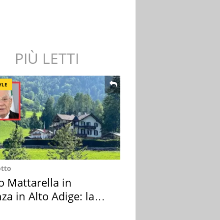
PIÙ LETTI
YLE
otto
o Mattarella in
za in Alto Adige: la
ion scelta