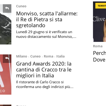
Limited
Cuneo
TERRI
Monviso, scatta l'allarme:
il Re di Pietra si sta
sgretolando
Lunedì 29 giugno si è verificato un
nuovo distaccamento sul Monviso,
dalla stessa parete da cui, il 26
dicembre 2019, si era già staccato un
Roma
enorme masso
Perc
Milano
Cuneo
Roma
Italia
Dove
Grand Awards 2020: la
Cape
cantina di Cracco tra le
migliori in Italia
Il ristorante di Carlo Cracco si
riconferma uno degli indirizzi più
imperdibili al mondo per la lista dei
vini, insieme ad altri cinque locali
italiani