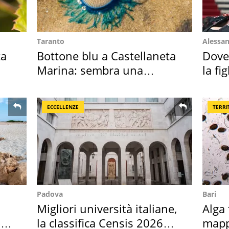
Taranto
Alessan
ta
Bottone blu a Castellaneta
Dove
Marina: sembra una
la fi
medusa ma non lo è
abba
ECCELLENZE
TERRI
Padova
Bari
Migliori università italiane,
Alga 
o
la classifica Censis 2026
mapp