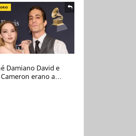
TORIO
hé Damiano David e
 Cameron erano a
na