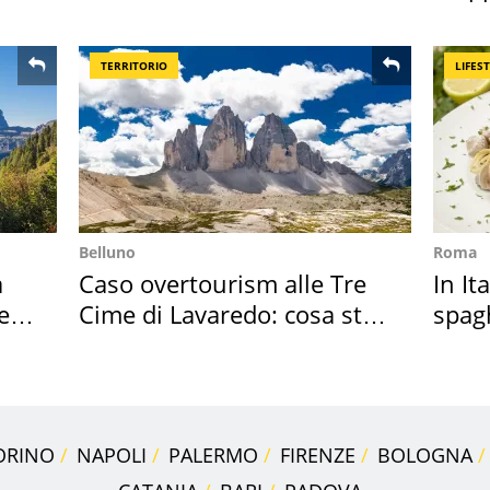
2027
ross
TERRITORIO
LIFES
Belluno
Roma
a
Caso overtourism alle Tre
In It
e si
Cime di Lavaredo: cosa sta
spagh
succedendo
sautè
ORINO
NAPOLI
PALERMO
FIRENZE
BOLOGNA