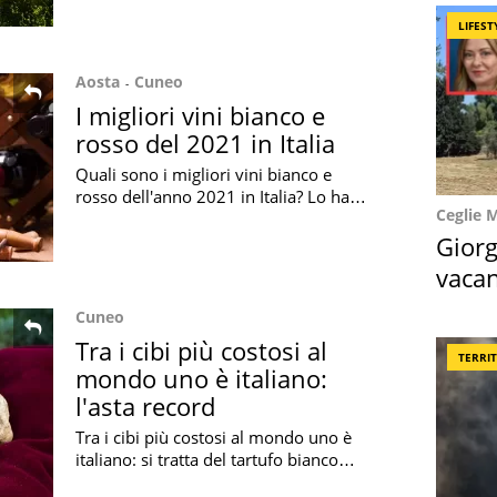
per chi ama i vini italiani
LIFEST
Aosta
Cuneo
I migliori vini bianco e
rosso del 2021 in Italia
Quali sono i migliori vini bianco e
rosso dell'anno 2021 in Italia? Lo ha
Ceglie 
rivelato Gambero Rosso: ecco chi ha
vinto il prestigioso riconoscimento
Giorg
vacan
locat
Cuneo
Tra i cibi più costosi al
TERRI
mondo uno è italiano:
l'asta record
Tra i cibi più costosi al mondo uno è
italiano: si tratta del tartufo bianco
d'Alba, protagonista di un'asta record.