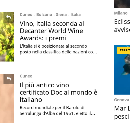
Scopriamo quest'eccellenza italiana
Milano
Cuneo
Bolzano
Siena
Italia
Eclis
Vino, Italia seconda ai
avvis
Decanter World Wine
come
Awards: i premi
L'Italia si è posizionata al secondo
TERRI
posto nella classifica delle nazioni con i
migliori vini stilata ai Decanter World
Wine Awards 2020: i premi
Cuneo
Il più antico vino
certificato Doc al mondo è
italiano
Genova
Mar L
Record mondiale per il Barolo di
Serralunga d'Alba del 1961, eletto il
pesci
vino certificato Doc più antico del
Suez
mondo dalla World Certification