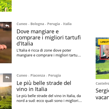
nel cuore delle Langhe piemontesi:
ecco il programma degli eventi
Cuneo
Bologna
Perugia
Italia
Dove mangiare e
comprare i migliori tartufi
d'Italia
LIFEST
L'Italia è ricca di zone dove poter
mangiare e comprare i migliori tartufi
d'Italia: ecco la guida imperdibile per
chi ama quest'eccellenza italiana
Cuneo
Piacenza
Perugia
Le più belle strade del
Castelr
vino in Italia
Sergi
Le più belle strade del vino in Italia, da
vacan
nord a sud: ecco quali sono i migliori
locat
itinerari tra passeggiate e degustazioni