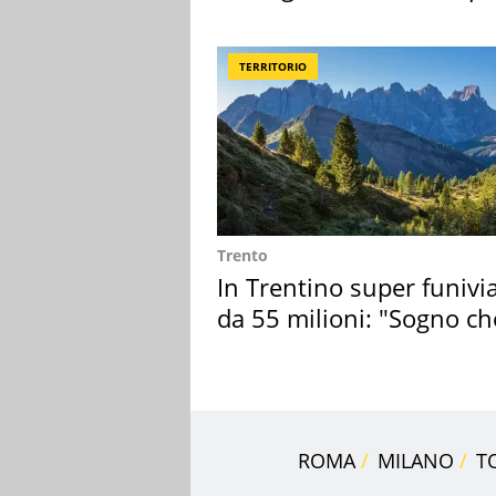
50 anni
TERRITORIO
Trento
In Trentino super funivi
da 55 milioni: "Sogno ch
realizza"
ROMA
MILANO
T