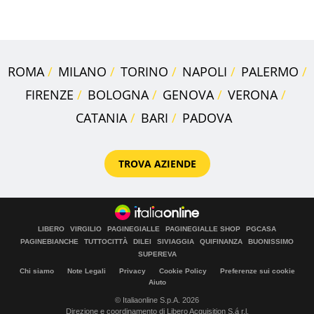
ROMA
MILANO
TORINO
NAPOLI
PALERMO
FIRENZE
BOLOGNA
GENOVA
VERONA
CATANIA
BARI
PADOVA
TROVA AZIENDE
LIBERO
VIRGILIO
PAGINEGIALLE
PAGINEGIALLE SHOP
PGCASA
PAGINEBIANCHE
TUTTOCITTÀ
DILEI
SIVIAGGIA
QUIFINANZA
BUONISSIMO
SUPEREVA
Chi siamo
Note Legali
Privacy
Cookie Policy
Preferenze sui cookie
Aiuto
© Italiaonline S.p.A. 2026
Direzione e coordinamento di Libero Acquisition S.á r.l.