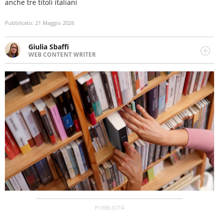
anche tre titoli italiani
Pubblicato:
21 Maggio 2026
Giulia Sbaffi
WEB CONTENT WRITER
Web content writer appassionata di belle storie e di
viaggi, scrive da quando ne ha memoria. Curiosa per
natura, le piace tenersi informata su ciò che accade
intorno a lei.