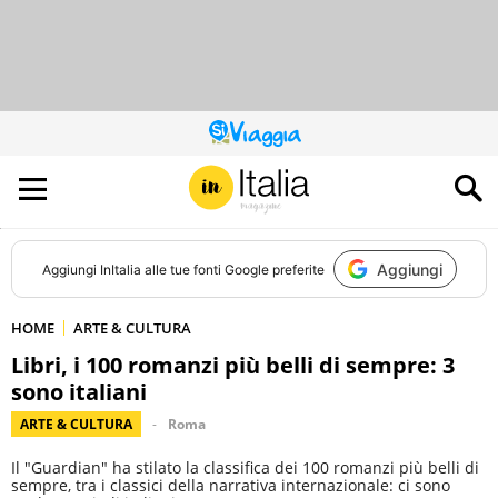
QUESTO
SITO
CONTRIBUISCE
ALL’AUDIENCE
DI
Aggiungi
Aggiungi
InItalia
alle tue fonti Google preferite
HOME
ARTE & CULTURA
Libri, i 100 romanzi più belli di sempre: 3
sono italiani
ARTE & CULTURA
Roma
Il "Guardian" ha stilato la classifica dei 100 romanzi più belli di
sempre, tra i classici della narrativa internazionale: ci sono