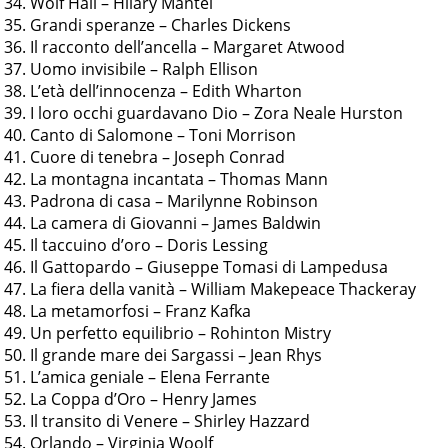
Wolf Hall – Hilary Mantel
Grandi speranze – Charles Dickens
Il racconto dell’ancella – Margaret Atwood
Uomo invisibile – Ralph Ellison
L’età dell’innocenza – Edith Wharton
I loro occhi guardavano Dio – Zora Neale Hurston
Canto di Salomone – Toni Morrison
Cuore di tenebra – Joseph Conrad
La montagna incantata – Thomas Mann
Padrona di casa – Marilynne Robinson
La camera di Giovanni – James Baldwin
Il taccuino d’oro – Doris Lessing
Il Gattopardo – Giuseppe Tomasi di Lampedusa
La fiera della vanità – William Makepeace Thackeray
La metamorfosi – Franz Kafka
Un perfetto equilibrio – Rohinton Mistry
Il grande mare dei Sargassi – Jean Rhys
L’amica geniale – Elena Ferrante
La Coppa d’Oro – Henry James
Il transito di Venere – Shirley Hazzard
Orlando – Virginia Woolf