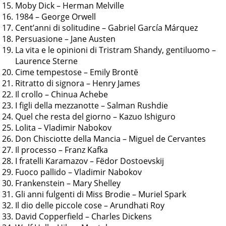
Moby Dick – Herman Melville
1984 – George Orwell
Cent’anni di solitudine – Gabriel García Márquez
Persuasione – Jane Austen
La vita e le opinioni di Tristram Shandy, gentiluomo –
Laurence Sterne
Cime tempestose – Emily Brontë
Ritratto di signora – Henry James
Il crollo – Chinua Achebe
I figli della mezzanotte – Salman Rushdie
Quel che resta del giorno – Kazuo Ishiguro
Lolita – Vladimir Nabokov
Don Chisciotte della Mancia – Miguel de Cervantes
Il processo – Franz Kafka
I fratelli Karamazov – Fëdor Dostoevskij
Fuoco pallido – Vladimir Nabokov
Frankenstein – Mary Shelley
Gli anni fulgenti di Miss Brodie – Muriel Spark
Il dio delle piccole cose – Arundhati Roy
David Copperfield – Charles Dickens