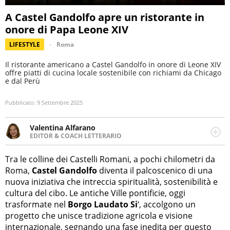
A Castel Gandolfo apre un ristorante in
onore di Papa Leone XIV
LIFESTYLE
Roma
Il ristorante americano a Castel Gandolfo in onore di Leone XIV
offre piatti di cucina locale sostenibile con richiami da Chicago
e dal Perù
Pubblicato:
9 Settembre 2025
Valentina Alfarano
EDITOR & COACH LETTERARIO
LINKEDIN
Lavorare con le storie è la mia missione! Specializzata in
INSTAGRAM
storytelling di viaggi, lavoro come editor di narrativa e
Tra le colline dei Castelli Romani, a pochi chilometri da
coach di scrittura creativa.
Roma,
Castel Gandolfo
diventa il palcoscenico di una
nuova iniziativa che intreccia spiritualità, sostenibilità e
cultura del cibo. Le antiche Ville pontificie, oggi
trasformate nel
Borgo Laudato Si
‘, accolgono un
progetto che unisce tradizione agricola e visione
internazionale, segnando una fase inedita per questo