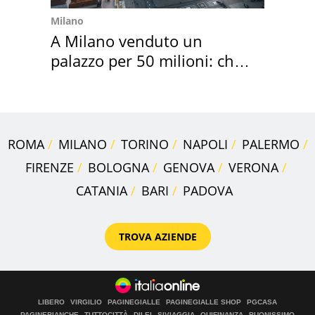
Milano
A Milano venduto un
palazzo per 50 milioni: chi
l'ha comprato
ROMA
MILANO
TORINO
NAPOLI
PALERMO
FIRENZE
BOLOGNA
GENOVA
VERONA
CATANIA
BARI
PADOVA
TROVA AZIENDE
LIBERO
VIRGILIO
PAGINEGIALLE
PAGINEGIALLE SHOP
PGCASA
PAGINEBIANCHE
TUTTOCITTÀ
DILEI
SIVIAGGIA
QUIFINANZA
BUONISSIMO