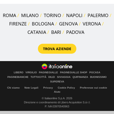
ROMA
MILANO
TORINO
NAPOLI
PALERMO
FIRENZE
BOLOGNA
GENOVA
VERONA
CATANIA
BARI
PADOVA
TROVA AZIENDE
LIBERO
VIRGILIO
PAGINEGIALLE
PAGINEGIALLE SHOP
PGCASA
PAGINEBIANCHE
TUTTOCITTÀ
DILEI
SIVIAGGIA
QUIFINANZA
BUONISSIMO
SUPEREVA
Chi siamo
Note Legali
Privacy
Cookie Policy
Preferenze sui cookie
Aiuto
© Italiaonline S.p.A. 2026
Direzione e coordinamento di Libero Acquisition S.á r.l.
P. IVA 03970540963