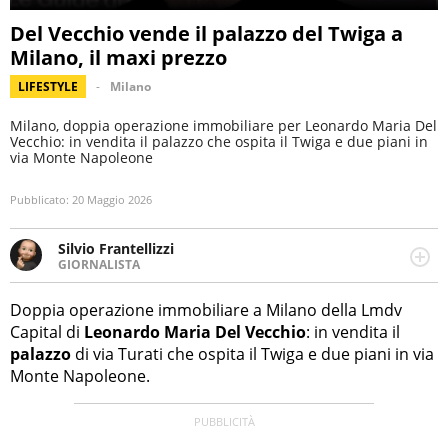
Del Vecchio vende il palazzo del Twiga a
Milano, il maxi prezzo
LIFESTYLE
Milano
Milano, doppia operazione immobiliare per Leonardo Maria Del
Vecchio: in vendita il palazzo che ospita il Twiga e due piani in
via Monte Napoleone
Pubblicato:
20 Maggio 2026
Silvio Frantellizzi
GIORNALISTA
Giornalista pubblicista. Da oltre dieci anni si occupa di
informazione sul web, scrivendo di sport, attualità,
Doppia operazione immobiliare a Milano della Lmdv
cronaca, motori, spettacolo e videogame.
Capital di
Leonardo Maria Del Vecchio
: in vendita il
palazzo
di via Turati che ospita il Twiga e due piani in via
Monte Napoleone.