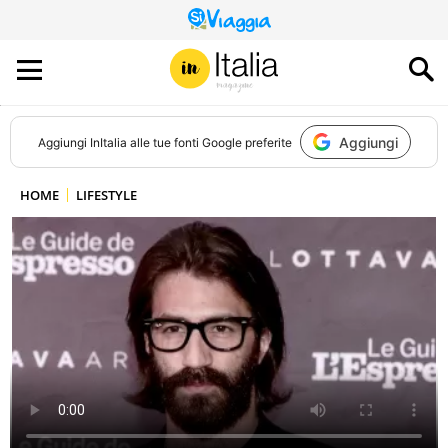
QUESTO
SITO
CONTRIBUISCE
ALL’AUDIENCE
DI
Aggiungi
Aggiungi
InItalia
alle tue fonti Google preferite
HOME
LIFESTYLE