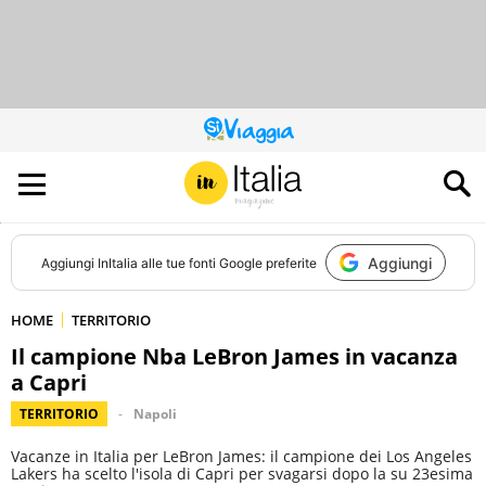
QUESTO
SITO
CONTRIBUISCE
ALL’AUDIENCE
DI
Aggiungi
Aggiungi
InItalia
alle tue fonti Google preferite
HOME
TERRITORIO
Il campione Nba LeBron James in vacanza
a Capri
TERRITORIO
Napoli
Vacanze in Italia per LeBron James: il campione dei Los Angeles
Lakers ha scelto l'isola di Capri per svagarsi dopo la su 23esima