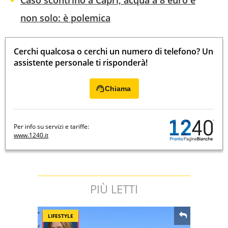
Caso scontrino a Capri, acqua a 8 euro e
non solo: è polemica
Cerchi qualcosa o cerchi un numero di telefono? Un
assistente personale ti risponderà!
Chiama
Per info su servizi e tariffe:
www.1240.it
PIÙ LETTI
LIFESTYLE