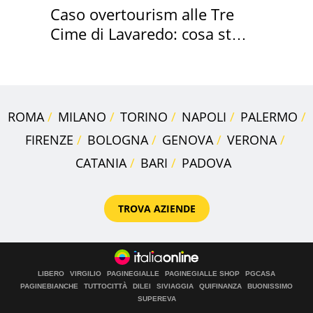
Caso overtourism alle Tre
Cime di Lavaredo: cosa sta
succedendo
ROMA
MILANO
TORINO
NAPOLI
PALERMO
FIRENZE
BOLOGNA
GENOVA
VERONA
CATANIA
BARI
PADOVA
TROVA AZIENDE
LIBERO
VIRGILIO
PAGINEGIALLE
PAGINEGIALLE SHOP
PGCASA
PAGINEBIANCHE
TUTTOCITTÀ
DILEI
SIVIAGGIA
QUIFINANZA
BUONISSIMO
SUPEREVA