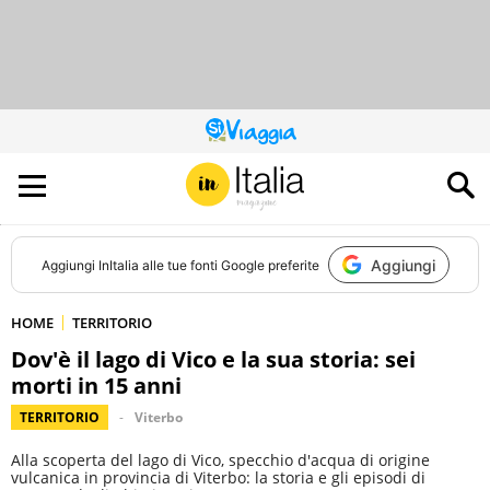
QUESTO
SITO
CONTRIBUISCE
ALL’AUDIENCE
DI
Aggiungi
Aggiungi
InItalia
alle tue fonti Google preferite
HOME
TERRITORIO
Dov'è il lago di Vico e la sua storia: sei
morti in 15 anni
TERRITORIO
Viterbo
Alla scoperta del lago di Vico, specchio d'acqua di origine
vulcanica in provincia di Viterbo: la storia e gli episodi di