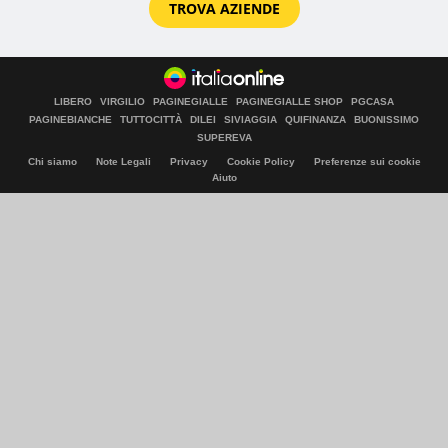
TROVA AZIENDE
LIBERO
VIRGILIO
PAGINEGIALLE
PAGINEGIALLE SHOP
PGCASA
PAGINEBIANCHE
TUTTOCITTÀ
DILEI
SIVIAGGIA
QUIFINANZA
BUONISSIMO
SUPEREVA
Chi siamo
Note Legali
Privacy
Cookie Policy
Preferenze sui cookie
Aiuto
© Italiaonline S.p.A. 2026
Direzione e coordinamento di Libero Acquisition S.á r.l.
P. IVA 03970540963